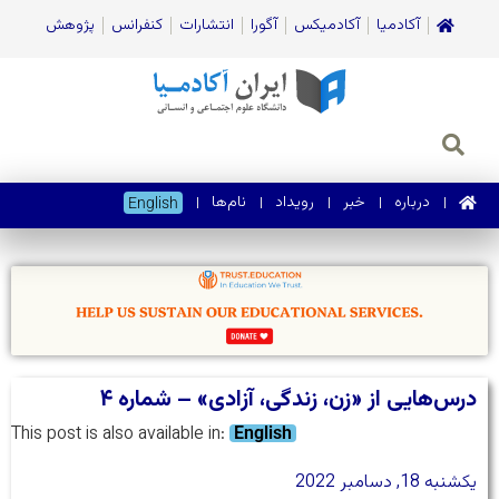
آکادمیا
آکادمیکس
آگورا
انتشارات
کنفرانس
پژوهش
درباره
خبر
رویداد
نام‌ها
English
درس‌هایی از «زن، زندگی، آزادی» – شماره ۴
This post is also available in:
English
یکشنبه 18, دسامبر 2022