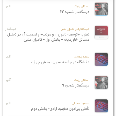
استفان رزنیک
آگورا
درسگفتار شماره ۲۲
درسگفتارهای کامران متین
درسگفتار
نظریه «توسعه ناموزون و مرکب» و اهمیت آن در تحلیل
مسائل خاورمیانه - بخش اول - کامران متین
سعید پیوندی
آگورا
دانشگاه در جامعه مدرن- بخش چهارم
استفان رزنیک
آگورا
درسگفتار شماره ۹
محمود مسائلی
آگورا
تأملی پیرامون مفهوم آزادی- بخش دوم