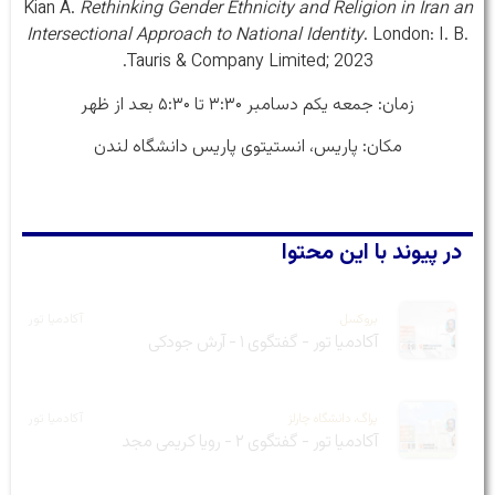
Kian A.
Rethinking Gender Ethnicity and Religion in Iran an
Intersectional Approach to National Identity
. London: I. B.
Tauris & Company Limited; 2023.
زمان: جمعه یکم دسامبر ۳:۳۰ تا ۵:۳۰ بعد از ظهر
مکان: پاریس، انستیتوی پاریس دانشگاه لندن
در پیوند با این محتوا
بروکسل
آکادمیا تور
آکادمیا تور - گفتگوی ۱ - آرش جودکی
پراگ، دانشگاه چارلز
آکادمیا تور
آکادمیا تور - گفتگوی ۲ - رویا کریمی مجد