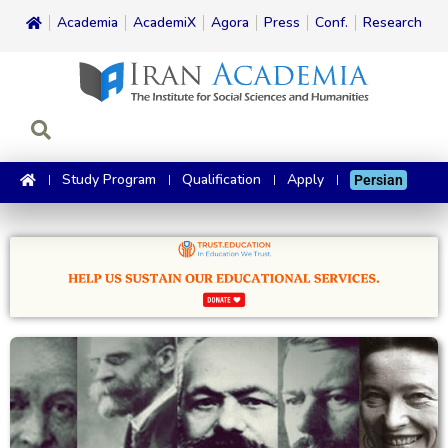
Academia
AcademiX
Agora
Press
Conf.
Research
Study Program
Qualification
Apply
Persian