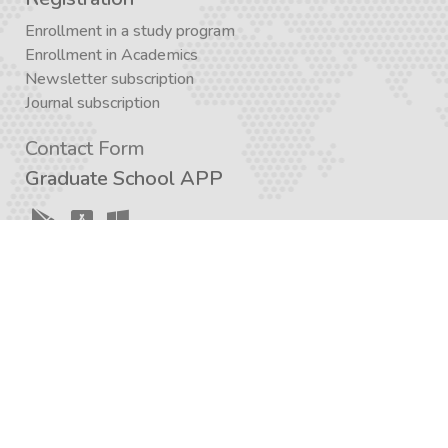
Enrollment in a study program
Enrollment in Academics
Newsletter subscription
Journal subscription
Contact Form
Graduate School APP
AcademiX APP
Created with a love for knowledge and the development
of critical thinking – Iran Academia Design Team
2012 – 2023 © Iran Academia