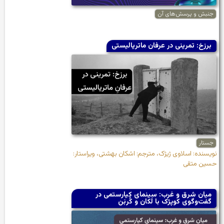
جنبش و پرسش‌های آن
برزخ: تمرینی در عرفان ماتریالیستی
جستار
نویسنده: اسلاوی ژیژک، مترجم: اشکان بهشتی، ویراستار:
حسین متقی
میان شرق و غرب: سینمای کیارستمی در
گفت‌وگوی کوپژک با لَکان و کُربَن