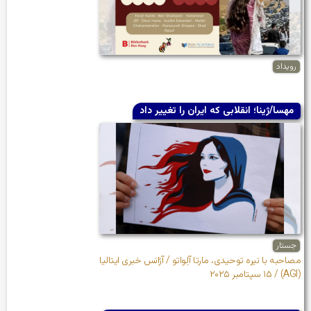
رویداد
مهسا/ژینا؛ انقلابی که ایران را تغییر داد
جستار
مصاحبه با نیره توحیدی، مارتا آلِواتو / آژانس خبری ایتالیا
(AGI) / ۱۵ سپتامبر ۲۰۲۵