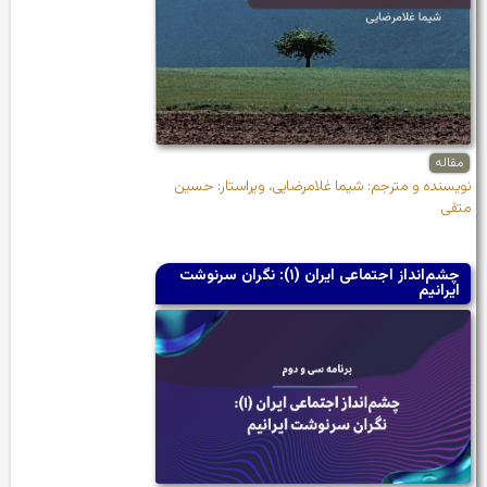
مقاله
نویسنده و مترجم: شیما غلامرضایی، ویراستار: حسین
متقی
چشم‌انداز اجتماعی ایران (۱): نگران سرنوشت
ایرانیم