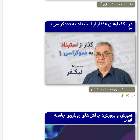
جنبش و پرسش‌های آن
درسگفتارهای «گذار از استبداد به دموکراسی»
-۱
درسگفتارهای محمدرضا نیکفر
درسگفتار
آموزش و پرورش: چالش‌های رویاروی جامعه
ایران