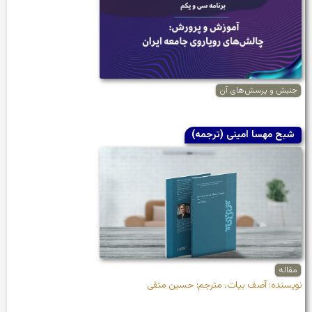
جنبش و پرسش‌های آن
شبح مهسا امینی (ترجمه)
مقاله
نویسنده: آصف بیات، مترجم: حسین متقی