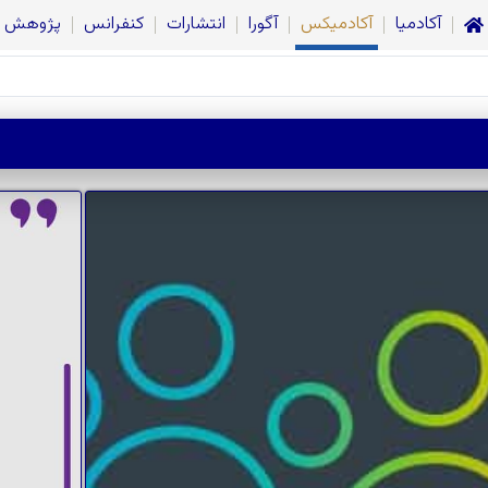
آکادمیا
آکادمیکس
آگورا
انتشارات
کنفرانس
پژوهش