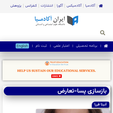
آکادمیا
آکادمیکس
آگورا
انتشارات
کنفرانس
پژوهش
برنامه تحصیلی
اعتبار علمی
ثبت نام
English
بازسازی پسا-تعارض
آنیتا فررا