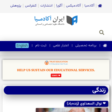
آکادمیا
آکادمیکس
آگورا
انتشارات
کنفرانس
پژوهش
برنامه تحصیلی
اعتبار علمی
ثبت نام
English
زندگی
❤ نوال السعداوی (زنده‌یاد)