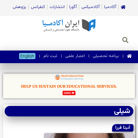
آکادمیا
آکادمیکس
آگورا
انتشارات
کنفرانس
پژوهش
برنامه تحصیلی
اعتبار علمی
ثبت نام
English
شیلی
آنیتا فررا