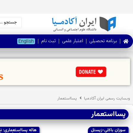
برنامه تحصیلی
اعتبار علمی
ثبت نام
English
وبسایت رسمی ایران آکادمیا
پسااستعمار
پسااستعمار
سوزان باکلی-زیستل
هاله پسااستعماری: ن