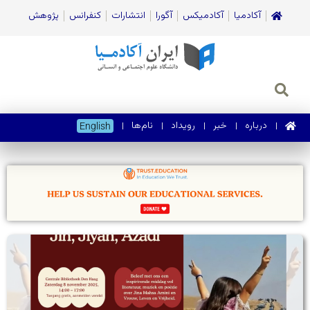
آکادمیا
آکادمیکس
آگورا
انتشارات
کنفرانس
پژوهش
درباره
خبر
رویداد
نام‌ها
English