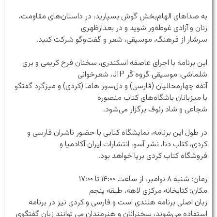
به صداهای الهام‌بخش گوش بسپارید، در داستان‌های مقاومت،
زنان و آزادی غوطه‌ور شوید و در بعدازظهری
سرشار از فرهنگ، موسیقی، شعر و گفت‌وگو شرکت کنید.
این برنامه با اجرای عاصفه اسکندری، سخنان فرح کریمی و بری
شلماشی، موسیقی گروه کُر JIP، شعرخوانی
آتفه چهارمحالیان (فارسی) و دل‌سوز هاما (کردی) و میزگرد گفتگو
با میزبانان باشگاه‌های کتاب منصوره
شجاعی و شاد رئوف برگزار می‌شود.
در طول این برنامه، نمایشگاه کتابی با حضور ناشران فارسی و
کردی، کتاب دنا، نشر آسو، انتشارات ایران آکادمیا و
فروشگاه کتاب کردی برپا خواهد بود.
زمان: شنبه ۸ نوامبر، از ساعت ۱۴:۰۰ تا ۱۷:۰۰
مکان: کتابخانه مرکزی لاهه، طبقه پنجم
زبان اصلی برنامه هلندی است و فارسی و کردی نیز در برنامه
استفاده می‌شوند، سخنرانان و هنرمندان می توانند زبان گفتگوی