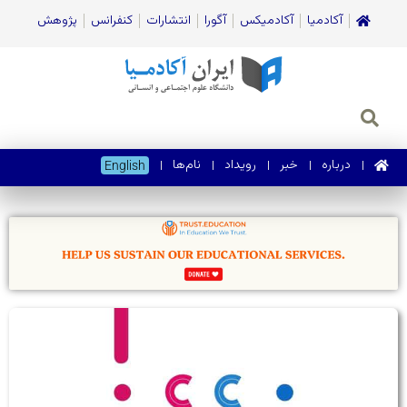
آکادمیا
آکادمیکس
آگورا
انتشارات
کنفرانس
پژوهش
درباره
خبر
رویداد
نام‌ها
English