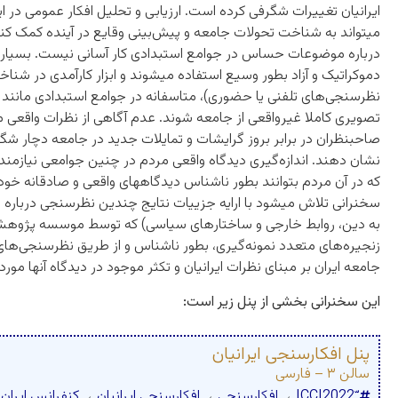
ایرانیان تغییرات شگرفی کرده است. ارزیابی و تحلیل افکار عمومی در 
میتواند به شناخت تحولات جامعه و پیش‌بینی وقایع در آینده کمک کند.
درباره موضوعات حساس در جوامع استبدادی کار آسانی نیست. بسیاری
دموکراتیک و آزاد بطور وسیع استفاده میشوند و ابزار کارآمدی در شنا
نظرسنجی‌های تلفنی یا حضوری)، متاسفانه در جوامع استبدادی مانند ای
تصویری کاملا غیرواقعی از جامعه شوند. عدم آگاهی از نظرات واقعی 
صاحبنظران در برابر بروز گرایشات و تمایلات جدید در جامعه دچار ش
نشان دهند. اندازه‌گیری دیدگاه واقعی مردم در چنین جوامعی نیازمند ب
که در آن مردم بتوانند بطور ناشناس دیدگاههای واقعی و صادقانه خود
سخنرانی تلاش میشود با ارایه جزییات نتایج چندین نظرسنجی درباره
به دین، روابط خارجی و ساختارهای سیاسی) که توسط موسسه پژوهشی 
زنجیره‌های متعدد نمونه‌گیری، بطور ناشناس و از طریق نظرسنجی‌ها
جامعه ایران بر مبنای نظرات ایرانیان و تکثر موجود در دیدگاه آنها مورد
این سخنرانی بخشی از پنل زیر است:
پنل افکارسنجی ایرانیان
سالن ۳ – فارسی
،
افکارسنجی
،
افکارسنجی ایرانیان
،
کنفرانس ایران