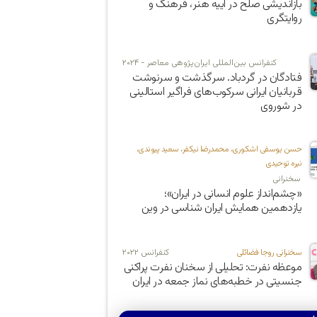
بازاندیشی صلح در آییه هنر، فرهنگ و
روایتگری
کنفرانس بین‌المللی ایران‌پژوهی معاصر - ۲۰۲۴
فتادگان در گردباد. سرگذشت و سرنوشت
قربانیان ایرانی سرکوب‌های فراگیر استالینی
در شوروی
حسن یوسفی اشکوری، محمدرضا نیکفر، سعید پیوندی،
نیره توحیدی
سخنرانی
«چشم‌انداز علوم انسانی در ایران»؛
یازدهمین همایش ایران شناسی در وین
سخنرانی روجا فضائلی
کنفرانس ۲۰۲۲
موعظه نفرت: تحلیلی از سخنان نفرت پراکنی
جنسیتی در خطبه‌های نماز جمعه در ایران