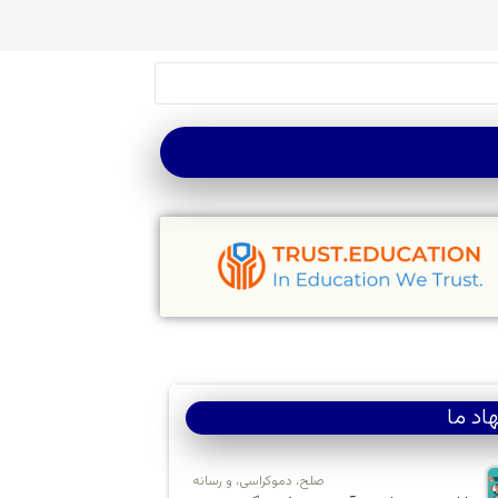
اد ما
صلح، دموکراسی، و رسانه