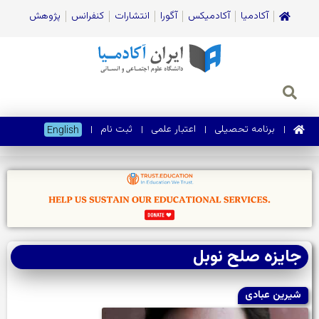
آکادمیا
آکادمیکس
آگورا
انتشارات
کنفرانس
پژوهش
برنامه تحصیلی
اعتبار علمی
ثبت نام
English
جايزه صلح نوبل
شیرین عبادی