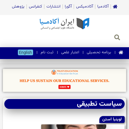
آکادمیا
آکادمیکس
آگورا
انتشارات
کنفرانس
پژوهش
برنامه تحصیلی
اعتبار علمی
ثبت نام
English
سیاست تطبیقی‌
لوینیا استن