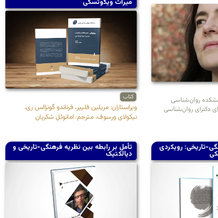
میراث ویگوتسکی
کتاب
نشکده روان‌شناسی
ویراستاران: مریلین فلییر، فرناندو گونزالس ری،
ای دکترای روان‌شناسی
نیکولای ورسوف، مترجم: امانوئل شکریان
گی-تاریخی: رویکردی
تأمل بر رابطه بین نظریه فرهنگی-تاریخی و
سکی
دیالکتیک