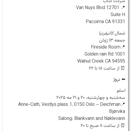
شرکت کتاب
📍 12701 Van Nuys Blvd
Suite H
Pacoima CA 91331
شمال کالیفرنیا
جمعه ۱۳ ژوئن
📍Fireside Room
1001 Golden rain Rd
Walnut Creek CA 94595
⏰ از ساعت ۱۸ تا ۲۲
⬅️
نروژ
اسلو
سه‌شنبه و چهارشنبه، ۲۰ و ۲۱ مه ۲۰۲۵
📍Anne-Cath, Vestlys plass 1, 0150 Oslo – Deichman
Bjørvika
Salong: Blankvann and Nøklevann
⏰ از ساعت ۱۱ صبح تا ۲۰