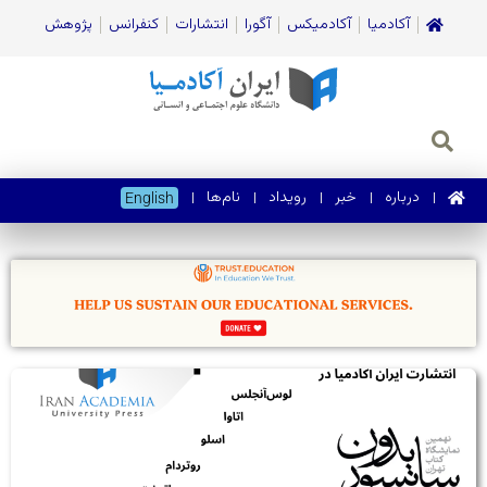
آکادمیا
آکادمیکس
آگورا
انتشارات
کنفرانس
پژوهش
درباره
خبر
رویداد
نام‌ها
English