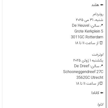
⬅️
هلند
روتردام
شنبه، ۳۱ می ۲۰۲۵
📍سالن: De Heuvel
Grote Kerkplein 5
3011GC Rotterdam
⏰ از ساعت ۱۱ تا ۱۸
اوترخت
یکشنبه ۱ ژوئن ۲۰۲۵
📍سالن: De Dreef
Schooneggendreef 27C
3562GC Utrecht
⏰از ساعت ۱۱ تا ۱۸
⬅️
کانادا
اتاوا