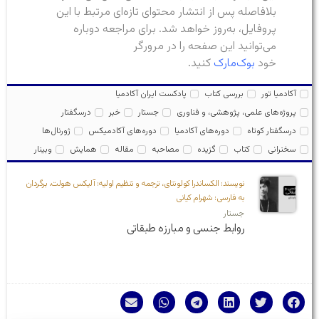
بلافاصله پس از انتشار محتوای تازه‌ای مرتبط با این
پروفایل، به‌روز خواهد شد. برای مراجعه دوباره
می‌توانید این صفحه را در مرورگر
خود
بوک‌مارک
کنید.
آکادمیا تور
بررسی کتاب
پادکست ایران آکادمیا
پروژه‌های علمی، پژوهشی، و فناوری
جستار
خبر
درسگفتار
درسگفتار کوتاه
دوره‌های آکادمیا
دوره‌های آکادمیکس
ژورنال‌ها
سخنرانی
کتاب
گزیده
مصاحبه
مقاله
همایش
وبینار
نویسند: الکساندرا کولونتای، ترجمه و تنظیم اولیه: آلیکس هولت، برگردان
به فارسی: شهرام کیانی
جستار
روابط جنسی و مبارزه طبقاتی