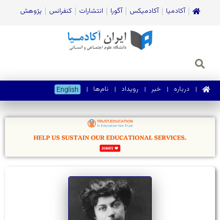
آکادمیا
آکادمیکس
آگورا
انتشارات
کنفرانس
پژوهش
درباره
خبر
رویداد
نام‌ها
English