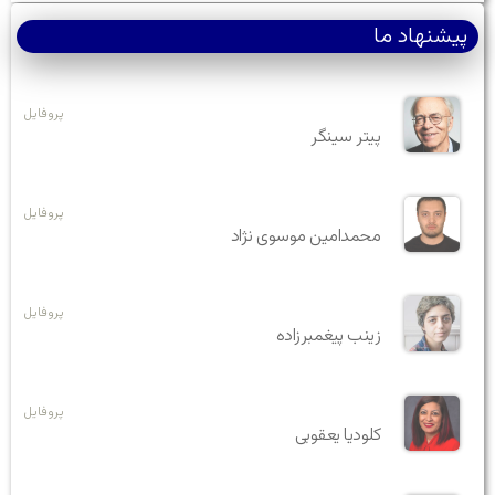
پیشنهاد ما
پروفایل
پیتر سینگر
پروفایل
محمدامین موسوی نژاد
پروفایل
زینب پیغمبرزاده
پروفایل
کلودیا یعقوبی