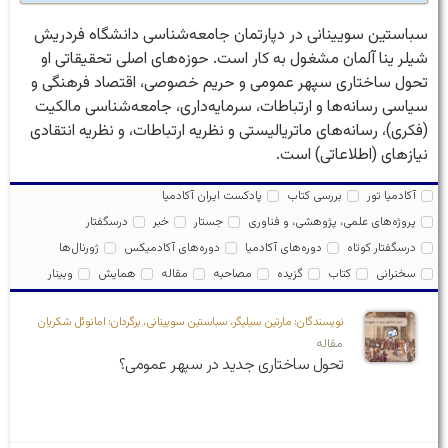
سباستین سویینانی در دپارتمان جامعه‌شناسی دانشگاه فردریش
شیلر ینا آلمان مشغول به کار است. حوزه‌های اصلی تحقیقاتی او
تحول ساختاری سپهر عمومی و حریم خصوصی، اقتصاد فرهنگی و
سیاسی رسانه‌ها و ارتباطات، سرمایه‌داری، جامعه‌شناسی مالکیت
(فکری)، رسانه‌های ماتریالیستی و نظریه ارتباطات، و نظریه انتقادی
نیازهای (اطلاعاتی) است.
آکادمیا تور
بررسی کتاب
پادکست ایران آکادمیا
پروژه‌های علمی، پژوهشی، و فناوری
جستار
خبر
درسگفتار
درسگفتار کوتاه
دوره‌های آکادمیا
دوره‌های آکادمیکس
ژورنال‌ها
سخنرانی
کتاب
گزیده
مصاحبه
مقاله
همایش
وبینار
نویسندگان: مارتین سیلیگر، سباستین سویینانی، برگردان: امانوئل شکریان
مقاله
تحول ساختاری جدید در سپهر عمومی؟