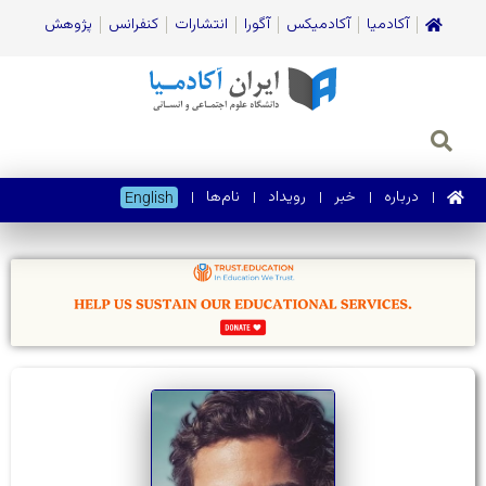
آکادمیا
آکادمیکس
آگورا
انتشارات
کنفرانس
پژوهش
درباره
خبر
رویداد
نام‌ها
English