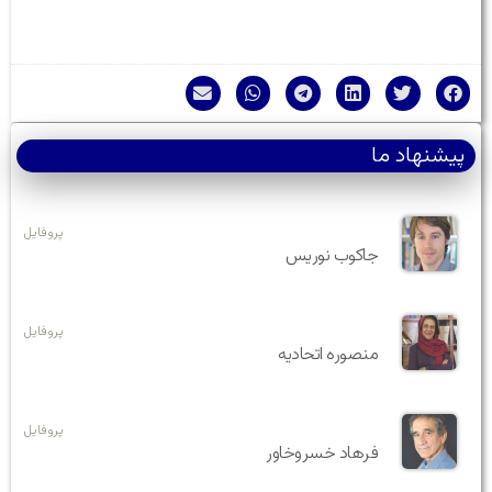
پیشنهاد ما
پروفایل
جاکوب نوریس
پروفایل
منصوره اتحادیه
پروفایل
فرهاد خسروخاور