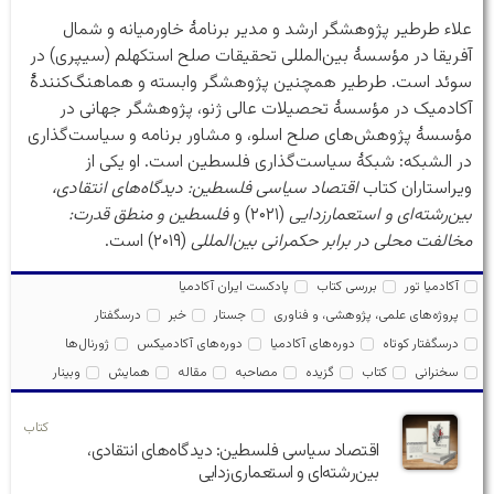
علاء طرطیر پژوهشگر ارشد و مدیر برنامهٔ خاورمیانه و شمال
آفریقا در مؤسسهٔ بین‌المللی تحقیقات صلح استکهلم (سیپری) در
سوئد است. طرطیر همچنین پژوهشگر وابسته و هماهنگ‌کنندهٔ
آکادمیک در مؤسسهٔ تحصیلات عالی ژنو، پژوهشگر جهانی در
مؤسسهٔ پژوهش‌های صلح اسلو، و مشاور برنامه و سیاست‌گذاری
در الشبکه: شبکهٔ سیاست‌گذاری فلسطین است. او یکی از
ویراستاران کتاب
اقتصاد سیاسی فلسطین: دیدگاه‌های انتقادی،
بین‌رشته‌ای و استعمارزدایی
(۲۰۲۱) و
فلسطین و منطق قدرت:
مخالفت محلی در برابر حکمرانی بین‌المللی
(۲۰۱۹) است.
آکادمیا تور
بررسی کتاب
پادکست ایران آکادمیا
پروژه‌های علمی، پژوهشی، و فناوری
جستار
خبر
درسگفتار
درسگفتار کوتاه
دوره‌های آکادمیا
دوره‌های آکادمیکس
ژورنال‌ها
سخنرانی
کتاب
گزیده
مصاحبه
مقاله
همایش
وبینار
کتاب
اقتصاد سیاسی فلسطین: دیدگاه‌های انتقادی،
بین‌رشته‌ای و استعماری‌زدایی