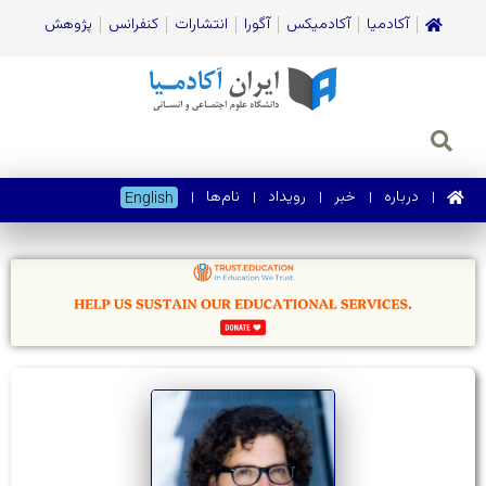
آکادمیا
آکادمیکس
آگورا
انتشارات
کنفرانس
پژوهش
درباره
خبر
رویداد
نام‌ها
English