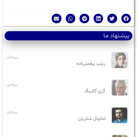
پیشنهاد ما
پروفایل
زینب پیغمبرزاده
پروفایل
گری گاتینگ
پروفایل
امانوئل شکریان