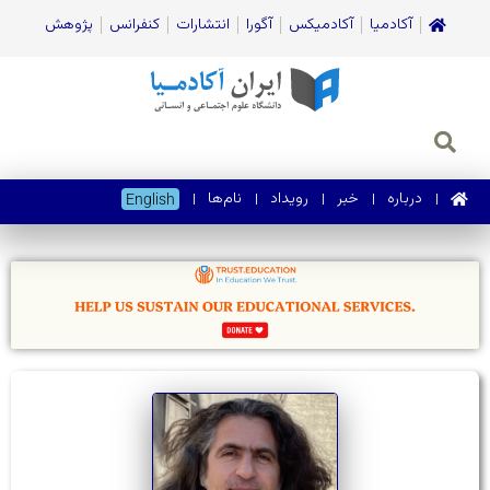
آکادمیا
آکادمیکس
آگورا
انتشارات
کنفرانس
پژوهش
درباره
خبر
رویداد
نام‌ها
English