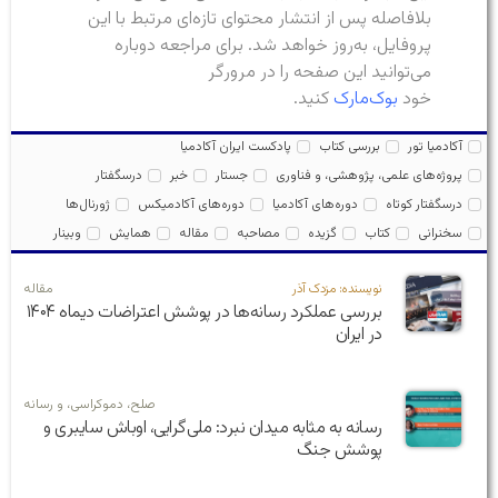
بلافاصله پس از انتشار محتوای تازه‌ای مرتبط با این
پروفایل، به‌روز خواهد شد. برای مراجعه دوباره
می‌توانید این صفحه را در مرورگر
خود
بوک‌مارک
کنید.
آکادمیا تور
بررسی کتاب
پادکست ایران آکادمیا
پروژه‌های علمی، پژوهشی، و فناوری
جستار
خبر
درسگفتار
درسگفتار کوتاه
دوره‌های آکادمیا
دوره‌های آکادمیکس
ژورنال‌ها
سخنرانی
کتاب
گزیده
مصاحبه
مقاله
همایش
وبینار
نویسنده: مزدک آذر
مقاله
بررسی عملکرد رسانه‌ها در پوشش اعتراضات دیماه ۱۴۰۴
در ایران
صلح، دموکراسی، و رسانه
رسانه به مثابه میدان نبرد: ملی‌گرایی، اوباش سایبری و
پوشش جنگ