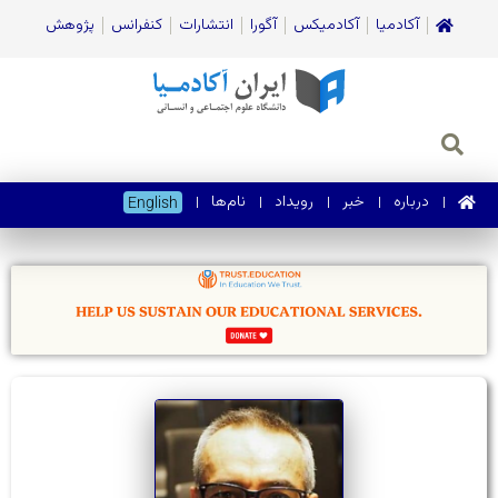
آکادمیا
آکادمیکس
آگورا
انتشارات
کنفرانس
پژوهش
درباره
خبر
رویداد
نام‌ها
English