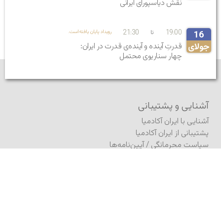
نقش دیاسپورای ایرانی
21:30
19:00
تا
.رویداد پایان یافته‌است
16
جولای
قدرتِ آینده و آینده‌ی قدرت در ایران:
چهار سناریوی محتمل
آشنایی و پشتیبانی
آشنایی با ایران آکادمیا
پشتیبانی از ایران آکادمیا
سیاست محرمانگی
/
آیین‌نامه‌ها
نقشه سایت
بنیاد ایران آکادمیا
مشارکت
فرستادن مطلب به ژورنال
فرستادن مطلب (کنفرانس)