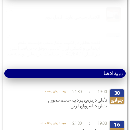
کتاب
اقتصاد سیاسی غارت: فصل دوم
خبر
نقطه عطفی در تثبیت اعتبار علمی: مؤسسه علوم
اجتماعی و انسانی، ایران آکادمیا، موفق به دریافت اعتبار
بین‌المللی IAC/EADI در مطالعات بین‌المللی توسعه شد
رویدادها
21:30
19:00
تا
.رویداد پایان یافته‌است
30
جولای
تأملی درباره‌ی پارادایم جامعه‌محور و
نقش دیاسپورای ایرانی
21:30
19:00
تا
.رویداد پایان یافته‌است
16