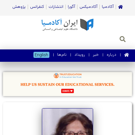
آکادمیا
آکادمیکس
آگورا
انتشارات
کنفرانس
پژوهش
درباره
خبر
رویداد
نام‌ها
English