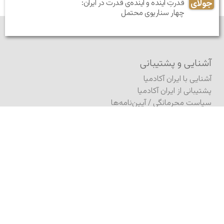
جولای
قدرتِ آینده و آینده‌ی قدرت در ایران:
چهار سناریوی محتمل
آشنایی و پشتیبانی
آشنایی با ایران آکادمیا
پشتیبانی از ایران آکادمیا
سیاست محرمانگی
/
آیین‌نامه‌ها
نقشه سایت
بنیاد ایران آکادمیا
مشارکت
فرستادن مطلب به ژورنال
فرستادن مطلب (کنفرانس)
ثبت درخواست انتشار کتاب
انتشار در آگورا