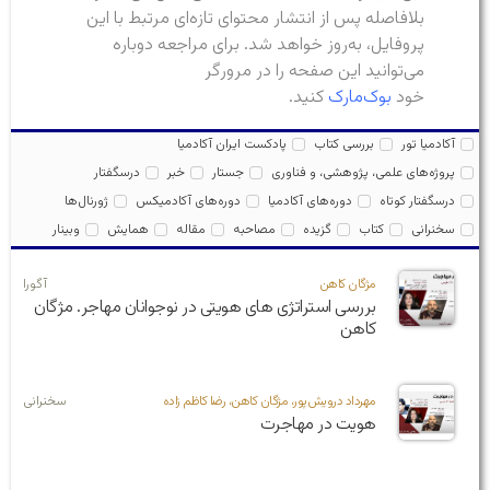
بلافاصله پس از انتشار محتوای تازه‌ای مرتبط با این
پروفایل، به‌روز خواهد شد. برای مراجعه دوباره
می‌توانید این صفحه را در مرورگر
خود
بوک‌مارک
کنید.
آکادمیا تور
بررسی کتاب
پادکست ایران آکادمیا
پروژه‌های علمی، پژوهشی، و فناوری
جستار
خبر
درسگفتار
درسگفتار کوتاه
دوره‌های آکادمیا
دوره‌های آکادمیکس
ژورنال‌ها
سخنرانی
کتاب
گزیده
مصاحبه
مقاله
همایش
وبینار
مژگان کاهن
آگورا
بررسی استراتژی های هویتی در نوجوانان مهاجر. مژگان
کاهن
مهرداد درویش‌پور، مژگان کاهن، رضا کاظم‌ زاده
سخنرانی
هویت در مهاجرت