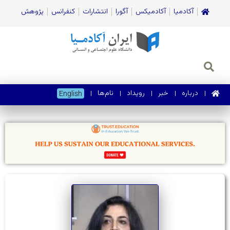
آکادمیا
آکادمیکس
آگورا
انتشارات
کنفرانس
پژوهش
درباره
خبر
رویداد
نام‌ها
English