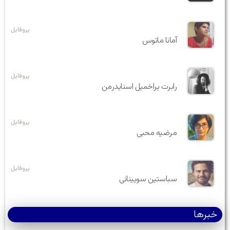
پروفایل
آمانا ماتوس
پروفایل
رابرت یراخمیل اسنایدرمن
پروفایل
مرضیه محبی
پروفایل
سباستین سویینانی
خبرها