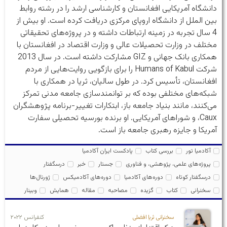
دانشگاه آمریکایی افغانستان و کارشناسی ارشد را در رشته روابط
بین الملل از دانشگاه اروپای مرکزی دریافت کرده است. او بیش از
4 سال تجربه در زمینه ارتباطات داشته و در پروژه‌های تحقیقاتی
مختلف در وزارت تحصیلات عالی و وزارت اقتصاد در افغانستان با
همکاری بانک جهانی و GIZ مشارکت داشته است. در سال 2013
شرکت Humans of Kabul را برای بازگویی روایت‌هایی از مردم
افغانستان، تأسیس کرد. در طول سالیان، ثریا در همکاری با
شبکه‌های مختلفی بوده که بر توانمندسازی جامعه مدنی تمرکز
می‌کنند، مانند بنیاد جامعه باز، ابتکارات تغییر-برنامه پژوهشگران
Caux، و شوراهای آمریکایی. او برنده بورسیه تحصیلی سفارت
آمریکا و جایزه رهبری جامعه باز است.
آکادمیا تور
بررسی کتاب
پادکست ایران آکادمیا
پروژه‌های علمی، پژوهشی، و فناوری
جستار
خبر
درسگفتار
درسگفتار کوتاه
دوره‌های آکادمیا
دوره‌های آکادمیکس
ژورنال‌ها
سخنرانی
کتاب
گزیده
مصاحبه
مقاله
همایش
وبینار
سخنرانی ثریا افضلی
کنفرانس ۲۰۲۲