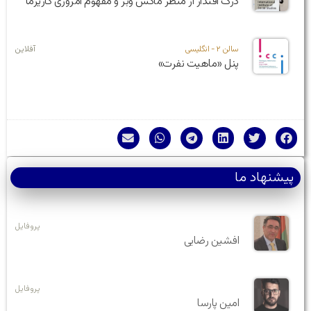
درک اقتدار از منظر ماکس وبر و مفهوم امروزی کاریزما
سالن ۲ - انگلیسی
آفلاین
پنل «ماهیت نفرت»
پیشنهاد ما
پروفایل
افشین رضایی
پروفایل
امین پارسا