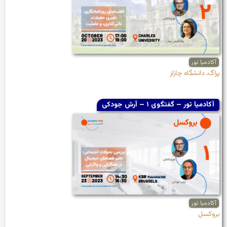
آکادمیا تور
پراگ، دانشگاه چارلز
آکادمیا تور – گفتگوی ۱ – آرش جودکی
آکادمیا تور
بروکسل