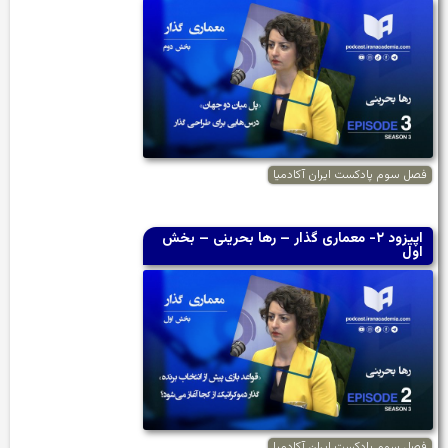
فصل سوم پادکست ایران آکادمیا
اپیزود ۲- معماری گذار – رها بحرینی – بخش
اول
فصل سوم پادکست ایران آکادمیا