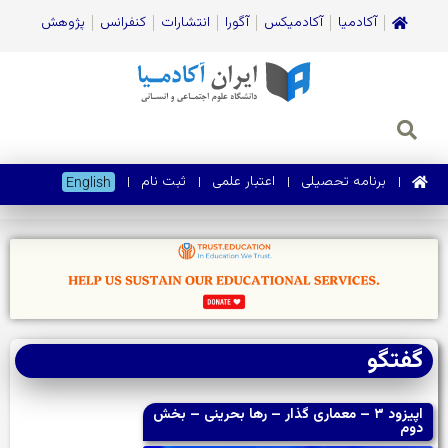
آکادمیا
آکادمیکس
آگورا
انتشارات
کنفرانس
پژوهش
برنامه تحصیلی
اعتبار علمی
ثبت نام
English
گفتگو
اپیزود ۳ – معماری گذار – رها بحرینی – بخش
دوم