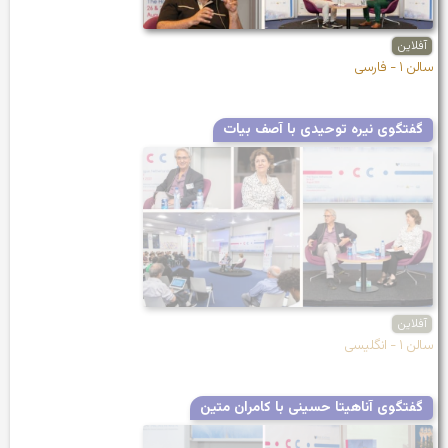
آفلاین
سالن ۱ - فارسی
گفتگوی نیره توحیدی با آصف بیات
آفلاین
سالن ۱ - انگلیسی
گفتگوی آناهیتا حسینی با کامران متین