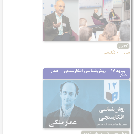
آفلاین
سالن ۱ - انگلیسی
اپیزود ۱۲ – روش‌شناسی افکارسنجی – عمار
ملکی
فصل دوم پادکست ایران آکادمیا