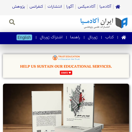
آکادمیا
آکادمیکس
آگورا
انتشارات
کنفرانس
پژوهش
کتاب
ژورنال‌
راهنما
اشتراک ژورنال
English