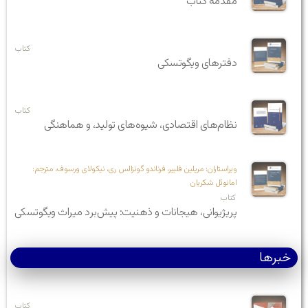
مقدمه کتاب
کتاب
دفترهای ویگوتسکی
کتاب
نظام‌های اقتصادی، شیوه‌های تولید، و هماهنگی
ویراستاران: مریلین فلییر، فرناندو گونزالس ری، نیکولای ورسوف، مترجم:
امانوئل شکریان
کتاب
پریژیوانی، هیجانات و ذهنیت: پیش‌برد میراث ویگوتسکی
خبرها
کتاب