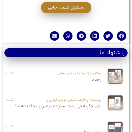
سفارش نسخه چاپی
پیشنهاد ما
اسلاوُی ژیژک، برگردان حسین متقی
کتاب
رخداد
نویسنده: آن کارپف، مترجم: پردیس گودرزیان
کتاب
زنان چگونه می‌توانند سیاره ما، زمین را نجات دهند؟
کتاب