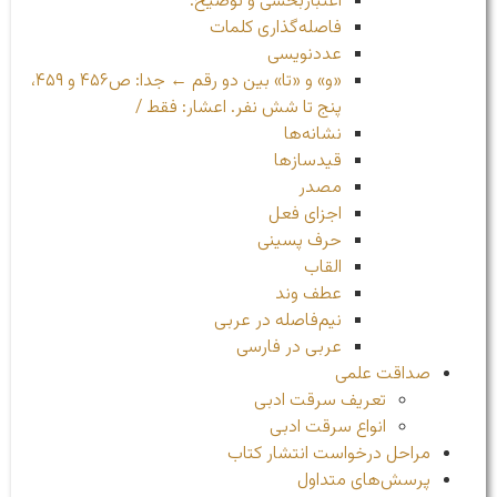
اعتباربخشی و توضیح:‌
فاصله‌گذاری کلمات
عددنویسی
«و» و «تا» بین دو رقم ← جدا: ص۴۵۶ و ۴۵۹،
پنج تا شش نفر. اعشار: فقط /
نشانه‌ها
قیدسازها
مصدر
اجزای فعل
حرف پسینی
القاب
عطف وند
نیم‌فاصله در عربی
عربی در فارسی
صداقت علمی
تعریف سرقت ادبی
انواع سرقت ادبی
مراحل درخواست انتشار کتاب
پرسش‌های متداول