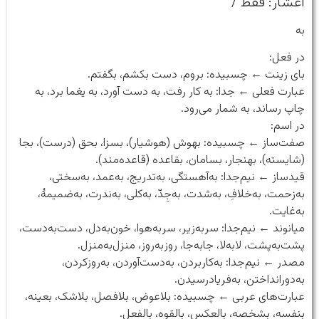
اعشار: فقط /
به
در فعل:
بای زینت ← چسبیده: بروم، دست بکشم، بگفتم.
عبارت فعلی ← جدا: به‌ کار رفت، به‌ دست آورد، به‌ یغما برد، به‌
چاپ رساند، به‌ شمار می‌رود.
در اسم:
صفت‌ساز ← چسبیده: بهوش (هوشیار)، بسزا، بحق (درست)، بجا
(شایسته)، بهنجار، بسامان، بقاعده (قاعده‌مند).
قیدساز ← نیم‌جدا: به‌آهستگی، به‌تدریج، به‌عمد، به‌سختی،
به‌زحمت، به‌خلافِ، به‌شدت، به‌جِدّ، به‌کلی، به‌ندرت، به‌ضمیمهٔ،
به‌غایت.
میانوند ← نیم‌جدا: سربه‌زیر، سربه‌هوا، خون‌به‌دل، دست‌به‌دست،
پشت‌به‌پشت، لابه‌لا، جابه‌جا، روزبه‌روز، منزل‌به‌منزل.
مصدر ← نیم‌جدا: به‌کاربردن، به‌دست‌آوردن، به‌روزکردن،
به‌دورانداختن، به‌فریادرسیدن.
عبارت‌های عربی ← چسبیده: بلاعوض، بلافصل، بلاشک، بعینه،
بنفسه، بشخصه، بالعکس، بالقوه، بالفعل.