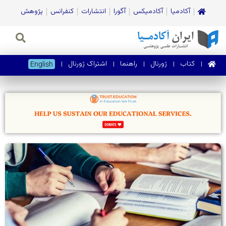
آکادمیا
آکادمیکس
آگورا
انتشارات
کنفرانس
پژوهش
کتاب
ژورنال‌
راهنما
اشتراک ژورنال
English