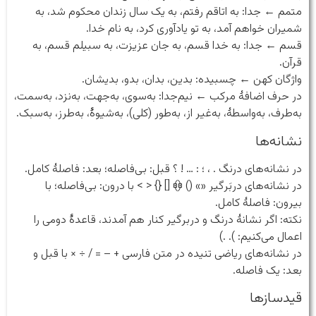
متمم ← جدا: به اتاقم رفتم، به یک سال زندان محکوم شد، به
شمیران خواهم آمد، به تو یادآوری کرد، به نام خدا.
قسم ← جدا: به خدا قسم، به جان عزیزت، به سبیلم قسم، به
قرآن.
واژگان کهن ← چسبیده: بدین، بدان، بدو، بدیشان.
در حرف اضافهٔ مرکب ← نیم‌جدا: به‌سوی، به‌جهت، به‌نزد، به‌سمت،
به‌طرف، به‌واسطهٔ، به‌غیر از، به‌طور (کلی)، به‌شیوهٔ، به‌طرز، به‌سبک.
نشانه‌ها
در نشانه‌های درنگ . ، ؛ : … ! ؟ قبل: بی‌فاصله؛ بعد: فاصلهٔ کامل.
در نشانه‌های دربَرگیر «» () ﴿﴾ [] {} < > با ‌درون: بی‌فاصله؛ با
‌بیرون: فاصلهٔ کامل.
نکته: اگر نشانهٔ درنگ و دربرگیر کنار هم آمدند، قاعدهٔ دومی را
اعمال می‌کنیم: ). .)
در نشانه‌های ریاضی تنیده در متن فارسی + – = / ÷ × با قبل و
بعد: یک فاصله.
قیدسازها