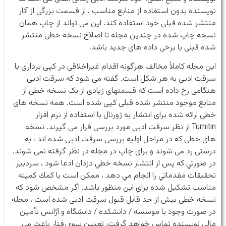
نویسنده بدون استفاده از منابع مناسب ، از قسمت بزرگی از آثار
منتشر شده قبلی خود استفاده کند. این می تواند از چاپ همان
نسخه چاپ شده در چندین مجله تا اصلاح نسخه خطی منتشر
شده قبلی با برخی داده های جدید باشد.
این مجله کاملاً مخالف هرگونه اقدام غیراخلاقی در کپی برداری یا
سرقت ادبی به هر شکل است. گفته می شود که سرقت ادبی
هنگامی رخ داده است که قسمتهای زیادی از یک نسخه خطی از
منابع موجود منتشر شده قبلی کپی شده است. همه نسخه های
خطی ارائه شده برای انتشار به ژورنال با استفاده از نرم افزار
Turnitin از نظر سرقت ادبی مورد بررسی قرار می گیرند. نسخه
های خطی که در مراحل اولیه بررسی سرقت ادبی شده اند ، به
درستی رد می شوند و برای چاپ در مجله در نظر گرفته نمی شوند.
در صورتي كه پس از انتشار نسخه خطي دزدان ادعا شود ، سردبير
تحقيقات مقدماتي را انجام مي دهد ، ممكن است با كمك كميته
مناسب تشكيل شده براي اين منظور باشد. اگر مشخص شود که
نسخه خطی بیش از حد قابل قبول سرقت ادبی شده است ، مجله
در صورت وجود با موسسه / دانشکده / دانشگاه و آژانس تأمین
مالی نویسنده تماس خواهد گرفت. تعیین سوء رفتار باعث می