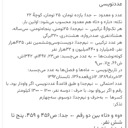
عددنویسی
عدد و معدود ← جدا: یازده تومان، ۲۵ تومان، کوچهٔ ۲۲
نکته: «بار» و «تا» هم معدود محسوب می‌شود: اولین بار.
هر تک‌واژهٔ ترکیبی ← نیم‌جدا: ۲۵تومنی، پنجاه‌تومنی، سی‌ساله،
هشتاد‌نفری، صددروازه، هشت‌دری، ۳۲۰برگی
هر عدد ترکیبی ← نیم‌جدا: دویست‌وسی‌وششمین نفر، ۴۳۵هزار
نفر، ۵میلیارد و ۴۴۰میلیون و ۳۲هزار نفر
کوته‌نوشت‌ها ← به عدد می‌چسبد: ص۲۳، ۱۴۹۷م، ۱۳۴۲ش،
ش۶۶، ج۷، س۹
در تاریخ‌نویسی ← ماه‌ها و فصل‌ها به عدد می‌چسبد:
۱۳خرداد۱۳۸۹، ۱۲ذی‌قعده۱۳۶، تابستان۱۳۹۲
عدد احتمالی ← نیم‌جدا و طبق قاعدهٔ عددنویسی، اگر واودار بود، با
رقم و اگر بی‌واو بود، با حرف : دوسه نفر، ۱۲۰۰ – ۱۳۰۰ کیلومتر
کسرها ← به‌حرف و نیم‌جدا: دوسوم، سه‌چهارم
تذکر:
«و» و «تا» بین دو رقم ← جدا: ص۴۵۶ و ۴۵۹، پنج تا
شش نفر.