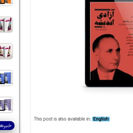
This post is also available in:
English
خبرها