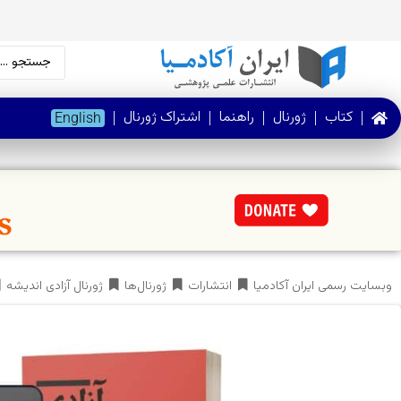
کتاب
ژورنال‌
راهنما
اشتراک ژورنال
English
وبسایت رسمی ایران آکادمیا
انتشارات
ژورنال‌ها
ژورنال آزادی اندیشه