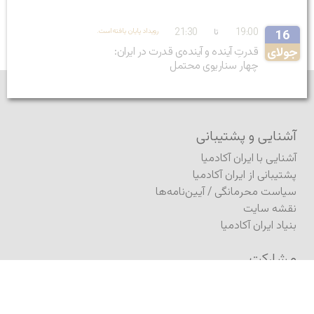
21:30
19:00
تا
.رویداد پایان یافته‌است
16
جولای
قدرتِ آینده و آینده‌ی قدرت در ایران:
چهار سناریوی محتمل
آشنایی و پشتیبانی
آشنایی با ایران آکادمیا
پشتیبانی از ایران آکادمیا
سیاست محرمانگی
/
آیین‌نامه‌ها
نقشه سایت
بنیاد ایران آکادمیا
مشارکت
فرستادن مطلب به ژورنال
فرستادن مطلب (کنفرانس)