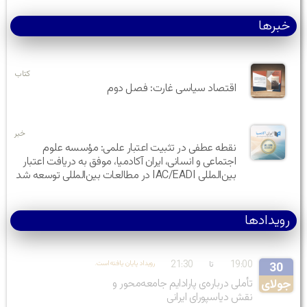
خبرها
کتاب
اقتصاد سیاسی غارت: فصل دوم
خبر
نقطه عطفی در تثبیت اعتبار علمی: مؤسسه علوم
اجتماعی و انسانی، ایران آکادمیا، موفق به دریافت اعتبار
بین‌المللی IAC/EADI در مطالعات بین‌المللی توسعه شد
رویدادها
21:30
19:00
تا
.رویداد پایان یافته‌است
30
جولای
تأملی درباره‌ی پارادایم جامعه‌محور و
نقش دیاسپورای ایرانی