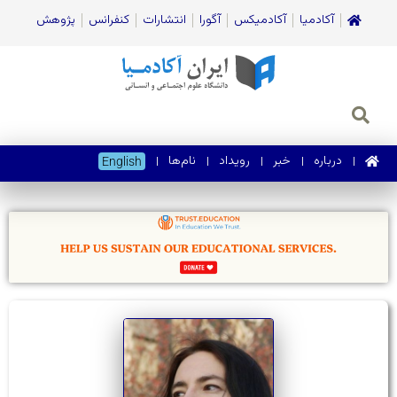
آکادمیا
آکادمیکس
آگورا
انتشارات
کنفرانس
پژوهش
درباره
خبر
رویداد
نام‌ها
English