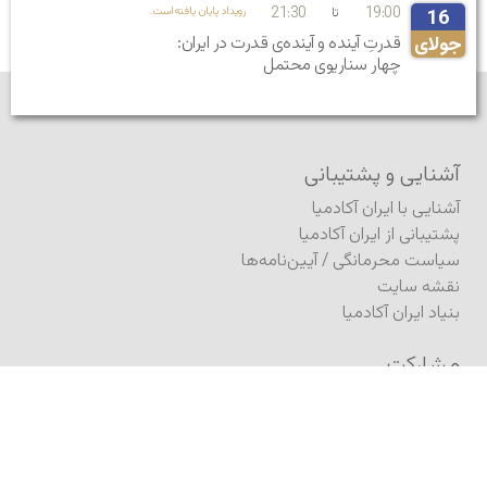
21:30
19:00
تا
.رویداد پایان یافته‌است
16
جولای
قدرتِ آینده و آینده‌ی قدرت در ایران:
چهار سناریوی محتمل
آشنایی و پشتیبانی
آشنایی با ایران آکادمیا
پشتیبانی از ایران آکادمیا
سیاست محرمانگی
/
آیین‌نامه‌ها
نقشه سایت
بنیاد ایران آکادمیا
مشارکت
فرستادن مطلب به ژورنال
فرستادن مطلب (کنفرانس)
ثبت درخواست انتشار کتاب
انتشار در آگورا