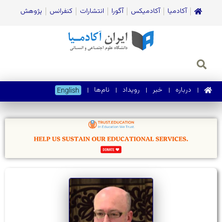
آکادمیا
آکادمیکس
آگورا
انتشارات
کنفرانس
پژوهش
درباره
خبر
رویداد
نام‌ها
English