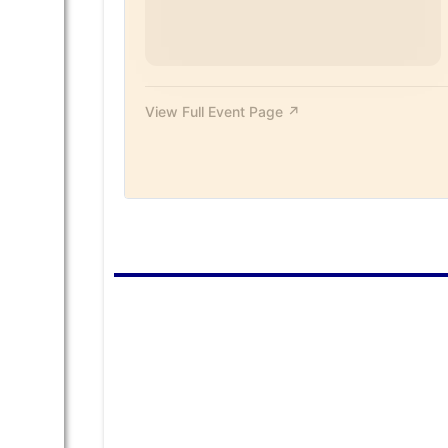
نویسنده: جسیکا پاتای، مترجم: پردیس گودرزیان
کتاب
با هم شجاع می‌شویم: روایت‌هایی شگرف از
مراقبت‌های عاشقانه مادران دگرگون‌شده