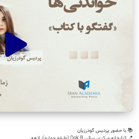
📚
با حضور پردیس گودرزیان
📍 کتابخانه مرکزی، سالن Dok B (طبقه چهارم)، لاهه