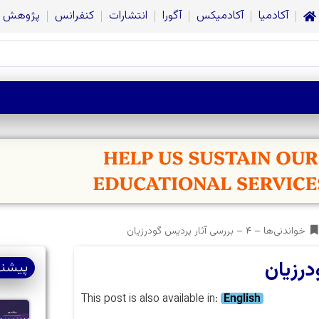
آکادمیا
آکادمیکس
آگورا
انتشارات
کنفرانس
پژوهش
خواندنی‌ها – ۴ – بررسی آثار پردیس گودرزیان
پیشنه
This post is also available in:
English