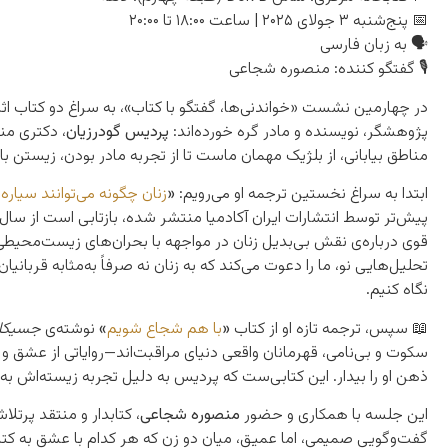
📅 پنج‌شنبه ۳ جولای ۲۰۲۵ | ساعت ۱۸:۰۰ تا ۲۰:۰۰
🗣 به زبان فارسی
🎙 گفتگو کننده: منصوره شجاعی
در چهارمین نشست «خواندنی‌ها، گفتگو با کتاب»، به سراغ دو کتاب اثر
پژوهشگر، نویسنده و مادر گره خورده‌اند:
پردیس گودرزیان
، دکتری م
مناطق بیابانی، از بلژیک مهمان ماست تا از تجربه مادر بودن، زیستن با
ابتدا به سراغ نخستین ترجمه او می‌رویم:
«
زنان چگونه می‌توانند سیاره
پیش‌تر توسط انتشارات ایران آکادمیا منتشر شده، بازتابی است از سال
قوی درباره‌ی نقش بی‌بدیل زنان در مواجهه با بحران‌های زیست‌محیطی.
تحلیل‌هایی نو، ما را دعوت می‌کند که به زنان نه صرفاً به‌مثابه قربانیان
نگاه کنیم.
📖 سپس، ترجمه تازه‌ او از کتاب
«
با هم شجاع شویم
»
نوشته‌ی
جسیکا 
سکوت و بی‌نامی، قهرمانان واقعی دنیای مراقبت‌اند—روایاتی از عشق و پا
ذهن او را بیدار. این کتابی‌ست که پردیس به دلیل تجربه زیسته‌اش ب
این جلسه با همکاری و حضور
منصوره شجاعی
، کتابدار و منتقد پرتل
گفت‌وگویی صمیمی، اما عمیق، میان دو زن که هر کدام با عشق به کتاب