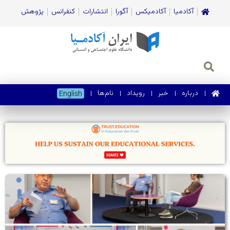
آکادمیا
آکادمیکس
آگورا
انتشارات
کنفرانس
پژوهش
درباره
خبر
رویداد
نام‌ها
English