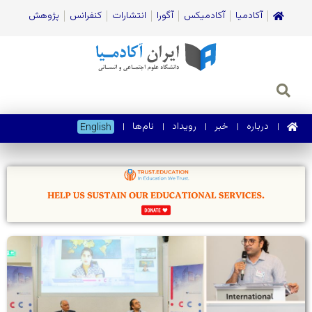
آکادمیا
آکادمیکس
آگورا
انتشارات
کنفرانس
پژوهش
درباره
خبر
رویداد
نام‌ها
English