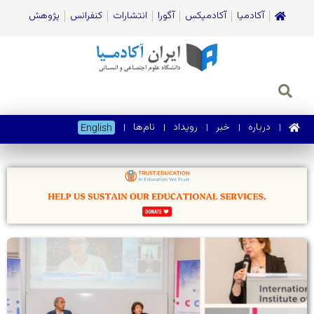
آکادمیا
آکادمیکس
آگورا
انتشارات
کنفرانس
پژوهش
درباره
خبر
رویداد
نام‌ها
English