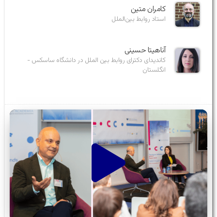
کامران متین
استاد روابط بین‌الملل
آناهیتا حسینی
کاندیدای دکترای روابط بین الملل در دانشگاه ساسکس -
انگلستان