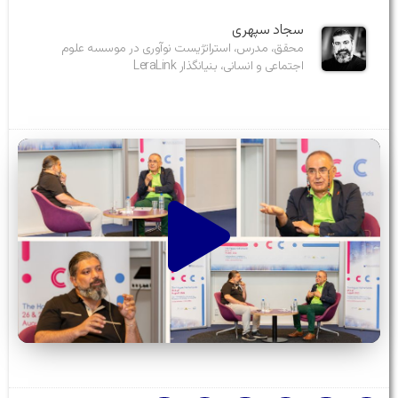
سجاد سپهری
محقق، مدرس، استراتژیست نوآوری در موسسه علوم
اجتماعی و انسانی، بنیانگذار LeraLink