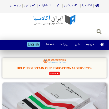
آکادمیا
آکادمیکس
آگورا
انتشارات
کنفرانس
پژوهش
درباره
خبر
رویداد
نام‌ها
English