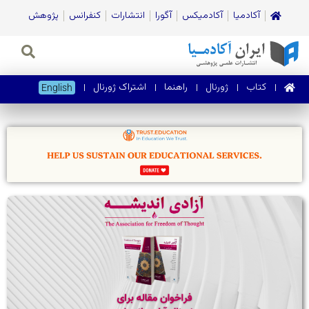
آکادمیا
آکادمیکس
آگورا
انتشارات
کنفرانس
پژوهش
کتاب
ژورنال‌
راهنما
اشتراک ژورنال
English