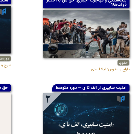
بیجاشدگی و مهاجرت اجباری: حق من یا اختیار
امنیت
دولت‌ها؟
دوره‌ه
حقوق
طراح و
طراح و مدرس: لیلا اسدی
امنیت سایبری از الف تا ی – دوره متوسط
حق د