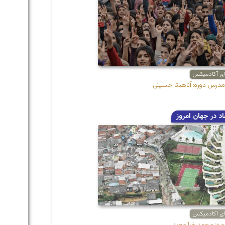
ای آکادمیکس
مدرس دوره: آناهیتا حسینی
د در جهان امروز
ای آکادمیکس