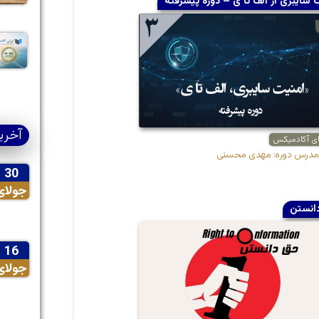
 سایبری از الف تا ی – دوره پیشرفته
آخری
ای آکادمیکس
 مدرس دوره: مهدی محسنی
30
جولای
انستن
16
جولای