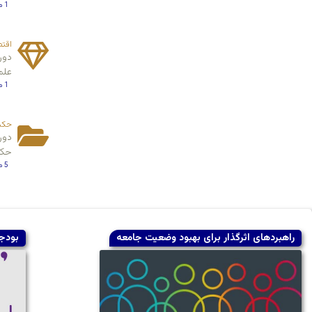
1 محتوا
اقتص
دور
علم
1 محتوا
حکم
دور
حکم
5 محتوا
راهبردهای اثرگذار برای بهبود وضعیت جامعه
بودج