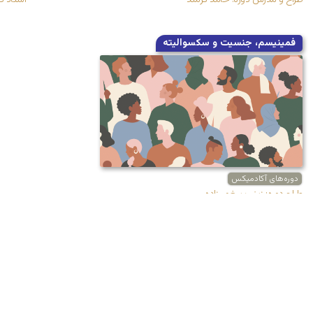
طراح و مدرس دوره:‌ حامد فرمند
استاد د
فمینیسم، جنسیت و سکسوالیته
دوره‌های آکادمیکس
طراح دوره:‌ زینب پیغمبرزاده