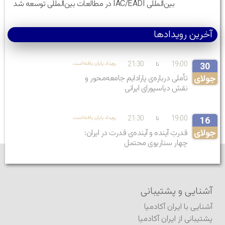
بین‌المللی IAC/EADI در مطالعات بین‌المللی توسعه شد
آخرین رویدادها
21:30
19:00
تا
.رویداد پایان یافته‌است
30
جولای
تأملی درباره‌ی پارادایم جامعه‌محور و
نقش دیاسپورای ایرانی
21:30
19:00
تا
.رویداد پایان یافته‌است
16
جولای
قدرتِ آینده و آینده‌ی قدرت در ایران:
چهار سناریوی محتمل
آشنایی و پشتیبانی
آشنایی با ایران آکادمیا
پشتیبانی از ایران آکادمیا