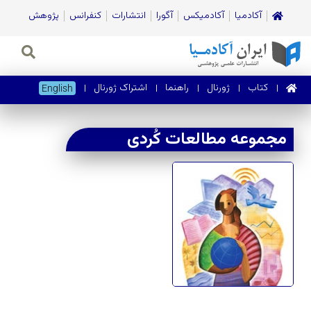
آکادمیا
آکادمیکس
آگورا
انتشارات
کنفرانس
پژوهش
کتاب
ژورنال‌
راهنما
اشتراک ژورنال
English
مجموعه مطالعات کُردی