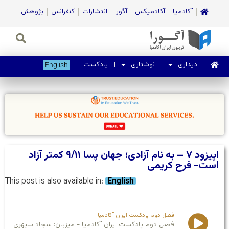
آکادمیا
آکادمیکس
آگورا
انتشارات
کنفرانس
پژوهش
دیداری
نوشتاری
پادکست
English
اپیزود ۷ – به نام آزادی؛ جهان پسا ۹/۱۱ کمتر آزاد
است- فرح کریمی
This post is also available in:
English
فصل دوم پادکست ایران آکادمیا
فصل دوم پادکست ایران آکادمیا - میزبان: سجاد سپهری