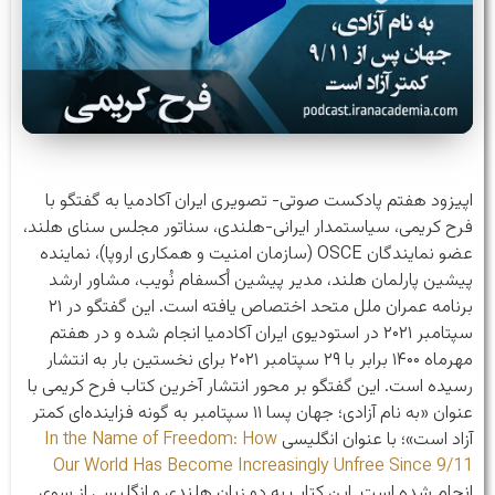
اپیزود هفتم پادکست صوتی- تصویری ایران آکادمیا به گفتگو با
فرح کریمی، سیاستمدار ایرانی-هلندی، سناتور مجلس سنای هلند،
عضو نمایندگان OSCE (سازمان امنیت و همکاری اروپا)، نماینده
پیشین پارلمان هلند، مدیر پیشین اُکسفام نُویب، مشاور ارشد
برنامه عمران ملل متحد اختصاص یافته است. این گفتگو در ۲۱
سپتامبر ۲۰۲۱ در استودیوی ایران آکادمیا انجام شده و در هفتم
مهرماه ۱۴۰۰ برابر با ۲۹ سپتامبر ۲۰۲۱ برای نخستین بار به انتشار
رسیده است. این گفتگو بر محور انتشار آخرین کتاب فرح کریمی با
عنوان «به نام آزادی؛ جهان پسا ۱۱ سپتامبر به گونه فزاینده‌ای کمتر
آزاد است»؛ با عنوان انگلیسی
In the Name of Freedom: How
Our World Has Become Increasingly Unfree Since 9/11
انجام شده است. این کتاب به دو زبان هلندی و انگلیسی از سوی