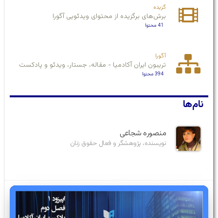
گزیده
برش‌های برگزیده‌ از محتوای ویدئویی آگورا
41 محتوا
آگورا
تریبون ایران آکادمیا - مقاله، جستار، ویدئو و پادکست
394 محتوا
نام‌ها
منصوره شجاعی
نویسنده، پژوهشگر و فعال حقوق زنان