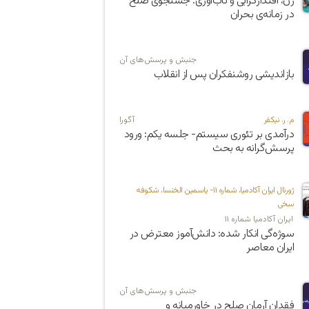
زن، اقتدارگرایی و تاب‌آوری: جستجوی صلح
در زمانه‌ی بحران
جنبش و پرسش‌های آن
باز‌اندیشی روشنفکران پس از انقلاب
م. ر. نیکفر
آگورا
درآمدی بر تئوری سیستم- جلسه یکم: ورود
پرسش‌گرانه به بحث
ژورنال ایران آکادمیا، شماره ۱۱- یاسمین الخنسا، شکوفه
سخی
ایران آکادمیا شماره ۱۱
سوژه‌گی انکار شده: دانش‌آموز معترض در
ایران معاصر
جنبش و پرسش‌های آن
فقدان آرمان صلح در خاورمیانه و