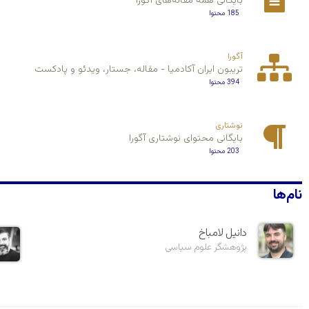
بایگانی همه مقاله‌های آگورا
185 محتوا
آگورا
تریبون ایران آکادمیا - مقاله، جستار، ویدئو و پادکست
394 محتوا
نوشتاری
بایگانی محتوای نوشتاری آگورا
203 محتوا
نام‌ها
دانیل لامباخ
پژوهشگر علوم سیاسی