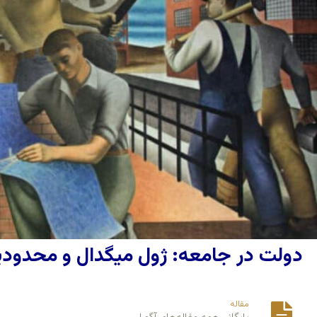
دولت در جامعه:‌ ژول میگدال و محدودی
مقاله