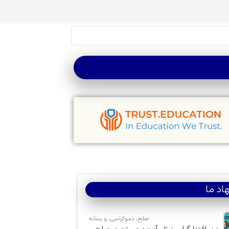
اد ما
صلح، دموکراسی، و رسانه