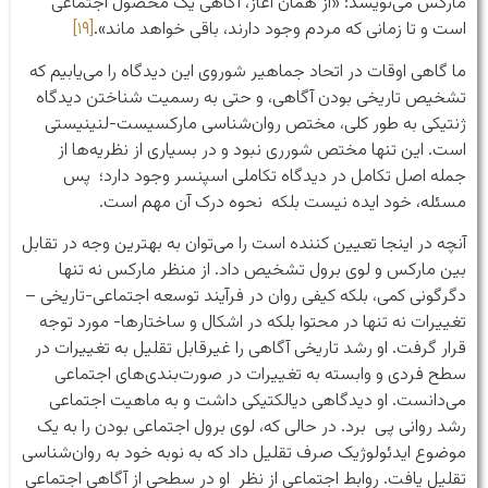
مارکس می‌نویسد: «از همان آغاز، آگاهی یک محصول اجتماعی
است و تا زمانی که مردم وجود دارند، باقی خواهد ماند».
[۱۹]
ما گاهی اوقات در اتحاد جماهیر شوروی این دیدگاه را می‌یابیم که
تشخیص تاریخی بودن آگاهی، و حتی به رسمیت شناختن دیدگاه
ژنتیکی به طور کلی، مختص روان‌شناسی مارکسیست-لنینیستی
است. این تنها مختص شورری نبود و در بسیاری از نظریه‌ها از
جمله اصل تکامل در دیدگاه تکاملی اسپنسر وجود دارد؛ پس
مسئله، خود ایده نیست بلکه نحوه درک آن مهم است.
آنچه در اینجا تعیین کننده است را می‌توان به بهترین وجه در تقابل
بین مارکس و لوی برول تشخیص داد. از منظر مارکس نه تنها
دگرگونی کمی، بلکه کیفی روان در فرآیند توسعه اجتماعی-تاریخی –
تغییرات نه تنها در محتوا بلکه در اشکال و ساختارها- مورد توجه
قرار گرفت. او رشد تاریخی آگاهی را غیرقابل تقلیل به تغییرات در
سطح فردی و وابسته به تغییرات در صورت‌بندی‌های اجتماعی
می‌دانست. او دیدگاهی دیالکتیکی داشت و به ماهیت اجتماعی
رشد روانی پی برد. در حالی که، لوی برول اجتماعی بودن را به یک
موضوع ایدئولوژیک صرف تقلیل داد که به نوبه خود به روان‌شناسی
تقلیل یافت. روابط اجتماعی از نظر او در سطحی از آگاهی اجتماعی