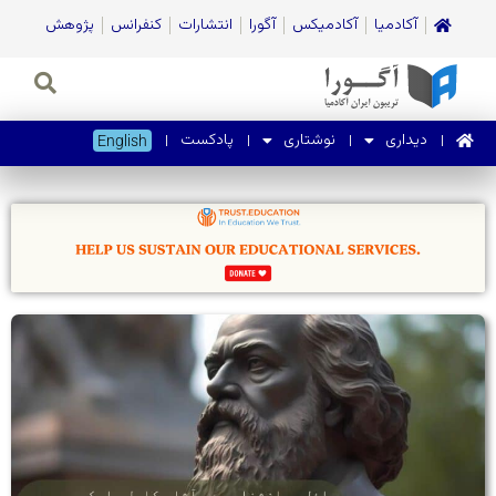
آکادمیا
آکادمیکس
آگورا
انتشارات
کنفرانس
پژوهش
دیداری
نوشتاری
پادکست
English