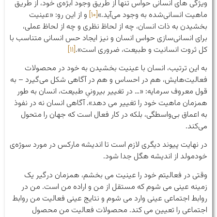
ویژگی های انسانی حواس تنها از طریق وجود ابژه‌ی خود، از طریق
ماهیت انسانی‌شده به وجود می‌آید.»
[۱۰]
و از این رو: «عینیت
بخشیدن به ذات انسان، چه از لحاظ نظری و چه از لحاظ عملی،
برای انسانی‌سازی حواس انسان و نیز ایجاد حس انسانی متناسب با
کل ثروت انسانیت و طبیعت، ضروری است».
[۱۱]
به این ترتیب، انسان با عینیت بخشیدن به خود در محصولات
فعالیت‌هایش، هم در احساس و هم در آگاهی شکل می‌گیرد – به
قول معروف سرمایه: «… در تغییر بیرونیِ طبیعت، انسان به طور
همزمان ماهیت خود را تغییر می دهد». آگاهی انسان نه در نفوذ
به اعماق بی‌واسطگی، بلکه در کار فعال است که جهان را متحول
می‌کند.
در نهایت پیوند دیگری لازم است تا اندیشه مارکس در مورد سوژه‌ی
خودمولد از اندیشه هگل جدا شود.
وقتی در فعالیتم خود را عینیت می بخشم، همزمان درگیر یک
زمینه عینی می شوم که مستقل از من و اراده من است. من در
روابط اجتماعی عینی وارد می شوم و نتایج عینی فعالیت من روابط
اجتماعی را تعیین می کند. محصولات فعالیت من محصول