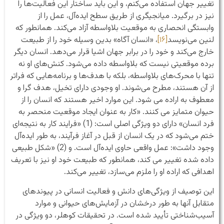
تغییر جهان استفاده می‌کنم، و این باید ساختار این فعالیت‌ها را
نیز در برگیرد. میانجیگری از طریق سطح ایده‌آل، عمل را از
وابستگی انحصاری به موقعیت بلاواسطه آزاد می‌کند. همانطور که
لنین می‌نویسد
[۱۶]
، «انسان آگاه» بدین وسیله خود را از طبیعت
خارج می‌کند و خود را در برابر جهان اشیا قرار می‌دهد. انسان دیگر
برده موقعیتی نیست که بلاواسطه داده می‌شود. کنش‌های او نه
تنها با محرک‌های بلاواسطه، بلکه با هدف‌ها و برنامه‌هایی که فراتر
از آن هستند، مطرح می‌شوند. او وجودی دارای تخیل، هدف گرا و
معطوف به اراده می شود. این موارد اخیر هستند که انسان را از
حیوان متمایز می کنند. «کار به عنوان ایجاد موقعیت منحصر به
فرد انسان» دارای دو ویژگی اصلی است: (1) «فرایند کار به نتیجه‌ای
ختم می‌شود که در یک انسان از قبل در آغاز فرآیند، به طور ایده‌آل
وجود داشت»: عمل واقعی حاوی ایده‌آل است. و (2) «شکل طبیعی
داده شده تغییر می کند، همانطور که طبیعت خود او نیز با تعریف
اهدافی که اراده او را ملزم می‌سازد، تغییر می‌کند.
این توصیف از ویژگی‌های دانش و فعالیت انسانی در پیوندهای
متقابل آنها به طور درخشان در آزمایش‌های حیوانی و موارد
آسیب‌شناختی تأیید شده است. در تحقیقات کوهلر، دو ویژگی در