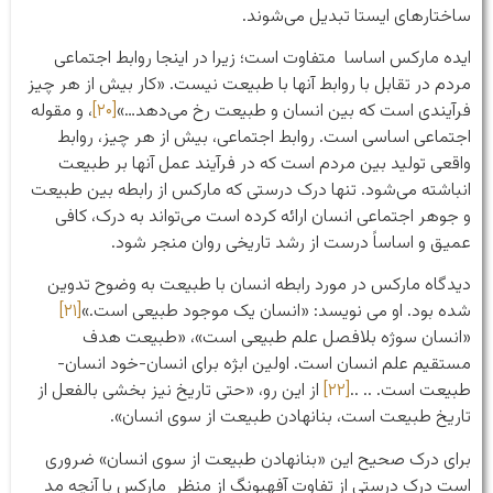
ساختارهای ایستا تبدیل می‌شوند.
ایده مارکس اساسا متفاوت است؛ زیرا در اینجا روابط اجتماعی
مردم در تقابل با روابط آنها با طبیعت نیست. «کار بیش از هر چیز
فرآیندی است که بین انسان و طبیعت رخ می‌دهد…»
[۲۰]
، و مقوله
اجتماعی اساسی است. روابط اجتماعی، بیش از هر چیز، روابط
واقعی تولید بین مردم است که در فرآیند عمل آنها بر طبیعت
انباشته می‌شود. تنها درک درستی که مارکس از رابطه بین طبیعت
و جوهر اجتماعی انسان ارائه کرده است می‌تواند به درک، کافی
عمیق و اساساً درست از رشد تاریخی روان منجر شود.
دیدگاه مارکس در مورد رابطه انسان با طبیعت به وضوح تدوین
شده بود. او می نویسد: «انسان یک موجود طبیعی است.»
[۲۱]
«انسان سوژه بلافصل علم طبیعی است»، «طبیعت هدف
مستقیم علم انسان است. اولین ابژه برای انسان-خود انسان-
طبیعت است. .. ..
[۲۲]
از این رو، «حتی تاریخ نیز بخشی بالفعل از
تاریخ طبیعت است، بنانهادن طبیعت از سوی انسان».
برای درک صحیح این «بنانهادن طبیعت از سوی انسان» ضروری
است درک درستی از تفاوت آفهبونگ از منظر مارکس با آنچه مد