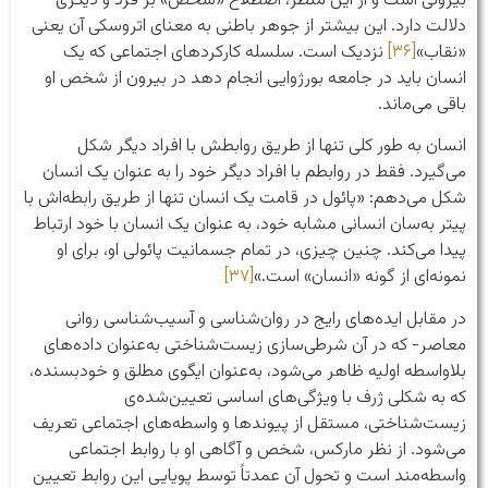
بیرونی است و از این منظر، اصطلاح «شخص» بر فرد و دیگری
دلالت دارد. این بیشتر از جوهر باطنی به معنای اتروسکی آن یعنی
«نقاب»
[۳۶]
نزدیک است. سلسله کارکردهای اجتماعی که یک
انسان باید در جامعه بورژوایی انجام دهد در بیرون از شخص او
باقی می‌ماند.
انسان به طور کلی تنها از طریق روابطش با افراد دیگر شکل
می‌گیرد. فقط در روابطم با افراد دیگر خود را به عنوان یک انسان
شکل می‌دهم: «پائول در قامت یک انسان تنها از طریق رابطه‌اش با
پیتر به‌سان انسانی مشابه خود، به عنوان یک انسان با خود ارتباط
پیدا می‌کند. چنین چیزی، در تمام جسمانیت پائولی او، برای او
نمونه‌ای از گونه «انسان» است.»
[۳۷]
در مقابل ایده‌های رایج در روان‌شناسی و آسیب‌شناسی روانی
معاصر- که در آن شرطی‌سازی زیست‌شناختی به‌عنوان داده‌های
بلاواسطه اولیه ظاهر می‌شود، به‌عنوان ایگوی مطلق و خودبسنده،
که به شکلی ژرف با ویژگی‌های اساسی تعیین‌شده‌ی
زیست‌شناختی، مستقل از پیوندها و واسطه‌های اجتماعی تعریف
می‌شود. از نظر مارکس، شخص و آگاهی او با روابط اجتماعی
واسطه‌مند است و تحول آن عمدتاً توسط پویایی این روابط تعیین