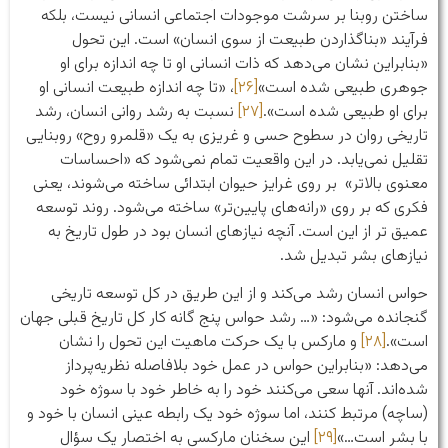
ساختن روبنا بر سرشت موجودات اجتماعی انسانی نیست، بلکه
فرآیند «بناگذاردن طبیعت از سوی انسان» است. این تحول
«بنابراین نشان می‌دهد که ذات انسانی او تا چه اندازه برای او
جوهری طبیعی شده است»
[۲۶]
، «تا چه اندازه طبیعت انسانی او
برای او طبیعی شده است».
[۲۷]
نسبت به رشد روانی انسان، رشد
تاریخی روان در سطوح حسی و غریزی به یک «قلمرو روح» روبنایی
تقلیل نمی‌یابد. در این واقعیت تمام نمی‌شود که «احساسات
معنوی بالاتر» بر روی غرایز حیوان ابتدائی ساخته می‌شوند، یعنی
فکری که بر روی «رانه‌های پایین‌تر» ساخته می‌شود. روند توسعه
عمیق تر از این است. آنچه نیازهای انسان بود در طول تاریخ به
نیازهای بشر تبدیل شد.
حواس انسان رشد می‌کند و از این طریق در کل توسعه تاریخی
گنجانده می‌شود: «… رشد حواس پنج گانه کار کل تاریخ قبلی جهان
است».
[۲۸]
و مارکس با یک حرکت ماهیت این تحول را نشان
می‌دهد: «بنابراین حواس در عمل خود بلافاصله نظریه‌پرداز
شده‌اند. آنها سعی می‌کنند خود را به خاطر خود با سوژه خود
(ساچه) مرتبط کنند، اما سوژه خود یک رابطه عینی انسان با خود و
با بشر است…»
[۲۹]
این سخنان مارکسی به اختصار یک سؤال