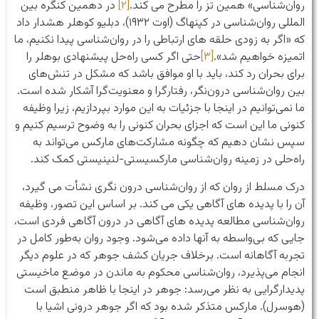
روان‌شناسی» همین تز را مطرح می کند.
[۲]
در دهمین کنگره بین
المللی روان‌شناسی در کپنهاگ (اوت ۱۹۳۲)، دبلیو کوهلر هشدار داد
که «اگر به زودی حلقه های ارتباطی را در روان‌شناسی پیدا نکنیم، ما
اتمیزه خواهیم شد».
[۳]
حتی اگر کسی راه‌حل پیشنهادی بوهلر را
برای بحران رد کند، باید با او موافق باشد که مشکل در تنش‌های
بین روان‌شناسی درون‌نگر، رفتارگرا و معنویت‌گرا آشکار شده است.
ما نمی‌توانیم در اینجا با جزئیات به این موارد بپردازیم، زیرا وظیفه
کنونی ما این است که اجزای بحران کنونی را به وضوح ترسیم کنیم و
سپس نشان دهیم که چگونه مشارکت‌های مارکس می‌تواند به
راه‌حلی در زمینه روان‌شناسی مارکسیستی-لنینیستی کمک کند.
درک مسلط از روان که از روان‌شناسی درون نگری نشأت می گیرد،
آن را با پدیده های آگاهی یکی می کند. بر اساس این تصور، وظیفه
روان‌شناسی مطالعه پدیده های آگاهی در درون آگاهی فردی است،
جایی که بی‌واسطه به آنها داده می‌شود. وجود روان به‌طور کامل در
تجربه آگاهانه است. برخلاف جریان کشف جوهر که در علوم دیگر
انجام می‌پذیرد، روان‌شناسی محکوم به ماندن در موضع ماخیستی
پدیدارگرایی به نظر می‌رسد: جوهر در اینجا با ظاهر منطبق است
(هوسرل). مارکس متذکر شده بود که اگر جوهر درونی اشیا با