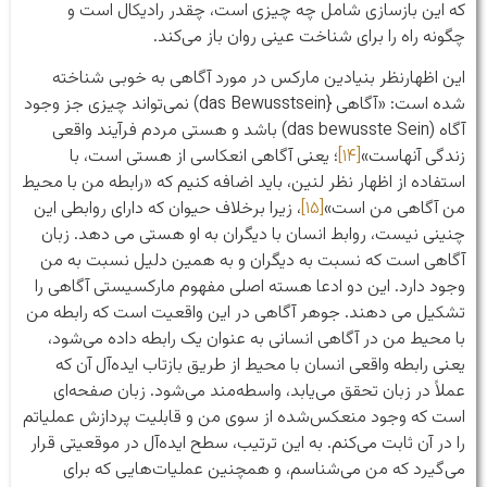
که این بازسازی شامل چه چیزی است، چقدر رادیکال است و
چگونه راه را برای شناخت عینی روان باز می‌کند.
این اظهارنظر بنیادین مارکس در مورد آگاهی به خوبی شناخته
شده است: «آگاهی {das Bewusstsein) نمی‌تواند چیزی جز وجود
آگاه (das bewusste Sein) باشد و هستی مردم فرآیند واقعی
زندگی آنهاست»
[۱۴]
؛ یعنی آگاهی انعکاسی از هستی است، با
استفاده از اظهار نظر لنین، باید اضافه کنیم که «رابطه من با محیط
من آگاهی من است»
[۱۵]
، زیرا برخلاف حیوان که دارای روابطی این
چنینی نیست، روابط انسان با دیگران به او هستی می دهد. زبان
آگاهی است که نسبت به دیگران و به همین دلیل نسبت به من
وجود دارد. این دو ادعا هسته اصلی مفهوم مارکسیستی آگاهی را
تشکیل می دهند. جوهر آگاهی در این واقعیت است که رابطه من
با محیط من در آگاهی انسانی به عنوان یک رابطه داده می‌شود،
یعنی رابطه واقعی انسان با محیط از طریق بازتاب ایده‌آل آن که
عملاً در زبان تحقق می‌یابد، واسطه‌مند می‌شود. زبان صفحه‌ای
است که وجود منعکس‌شده از سوی من و قابلیت پردازش عملیاتم
را در آن ثابت می‌کنم. به این ترتیب، سطح ایده‌آل در موقعیتی قرار
می‌گیرد که من می‌شناسم، و همچنین عملیات‌هایی که برای