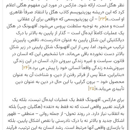
نظر هگل است، ارائه شود. مارکس در مورد این مفهوم هگلی اعلام
کرد که این «ریشه پوزیتیویسم کاذب هگل یا انتقاد صرفاً ظاهری
او است…»
[۲۳]
– آن پوزیتیویسمی که «واقعی برای آن عقلانی
است» و منجر به توجیه سلطنت پروس می‌شود. آفهبونگ در هگل
یک عملیات کاملاً ایده‌آل است – گذار از پایین به بالاتر با درک
دیالکتیکی این شکل پایین به عنوان «نادرست»، ناقص، پایین‌تر
ترکیب می‌شود. اما، پس از این آفهبونگ شکل پایینی در زیر شکل
بالاتر دست نخورده باقی می‌ماند. «با تشخیص این که انسان در
قانون، سیاست و غیره زندگی بیرونی دارد، انسان در این زندگی
بیرونی‌شده زندگی واقعاً انسانی خود را پیش می برد.»
[۲۴]
«بنابراین، مثلاً پس از فراتر رفتن از دین، و شناخت آن به عنوان
محصول خود – برون گرایی، با این حال در دین به عنوان دین
تأییدی می‌یابد.»
[۲۵]
برای مارکس، آفهبونگ فقط یک عملیات ایده‌آل نیست، بلکه یک
فرآیند تغییر واقعی است که نه فقط به «نقد» (هگلیان چپ) بلکه
به انقلاب نیاز دارد. در روند تحول- از جمله روانی – منطقی – ظهور
اشکال جدید و بالاتر نه با درک نادرستی یا نقص اشکال پایین، بلکه
با بازسازی واقعی آنها مرتبط است. رشد انسان به این ترتیب، فرآیند