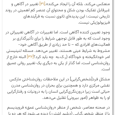
منعکس می‌کند، بلکه آن را ایجاد می‌کند».
[۳۱]
تغییر در آگاهی و
غیرقابل تفکیک بودن شکل و محتوای آن عنصر کم اهمیتی در روند
تاریخی نیست.؛ این پدیده‌ای ثانوی نسبت به فرآیندهای
فیزیولوژیکی نیست.
وجود تعیین کننده آگاهی است. اما تغییرات در آگاهی تغییراتی در
وجود است که به طور قابل توجهی شرایط را برای تأثیرگذاری بر
فعالیت‌های افرادی که – تا حد زیادی از طریق آگاهی خود-
مشروط به شرایط عینی هستند، تغییر می‌دهد. مسئله لنینیستی
امر خودانگیخته و خودآگاه (ر.ک.به چه باید کرد؟
[۳۲]
البته خارج از
روان‌شناسی است، اما گذار از یکی به دیگری یک تغییر روانی عمیق
است.
مشکل فرد[شخص‌گرایی] در این ملاحظات روان‌شناختی مارکس
نقشی مرکزی دارد و همچنین برای بحران در روان‌شناسی مدرن
حیاتی است زیرا درون‌نگری‌گرایی انسان را به درونیات و رفتارگرایی
او را به ظواهر (امور بیرونی) تقلیل می‌دهد.
در صحنه معاصر، شخص از منظر «روان‌شناسی عمق» فرویدیسم
یا از منظر شخص‌گرایی (دبلیو. اشترن) دیده می‌شود که هر دو با