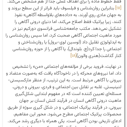
فقط خطوط ماده را برای اهداف عملی جدا از هم مشخص می‌کند.
[۱۷]
بنابراین روان‌شناس و فیلسوف باید فراتر از این سطح بروند و
به جهان مادی روی آورند، به «داده‌های بلاواسطه آگاهی» نفوذ
کنند، زیرا پراتیک فقط اصلاح می‌کند، اما دنیای درونی آگاهی را
تشکیل نمی‌دهد. مکتب جامعه‌شناسی فرانسوی دورکیم نیز در
مورد ماهیت اجتماعی آگاهی صحبت کرد، اما سپس روان‌شناسی را
به ایدئولوژی تقلیل داد (لوسین لوی-برول) یا روان‌شناختی و
اجتماعی را جدا کرد(چ. بلوندال)، یا آگاهی را از حوزه روان‌شناسی
کنار گذاشت(هنری والون)
[۱۸]
در نهایت، فروید برخی از مؤلفه‌های اجتماعی «من» را تشخیص
داد، اما نیروهای محرکه را در ناخودآگاه یافت که به‌صورت متضاد و
بیرونی با آگاهی مرتبط است. به این ترتیب، از منظر مارکسیستی-
لنینیستی، غلبه بر تقابل بین اجتماعی و فردی، بیرونی و درونی،
مسئله‌ای تعیین کننده است که در مفهوم ابتدایی شکل‌گیری
ماهیت درونی آگاهی انسان در فرآیند کنش انسان بر جهان
بیرونی، در فرآیند پراتیک اجتماعی، و در شکل گیری سوژه از طریق
محصولات پراتیک اجتماعی مطرح می‌شود. محور این مفاهیم،
ادعای تاریخی بودن آگاهی است. یکی همراه با دیگری رشد می‌کند.