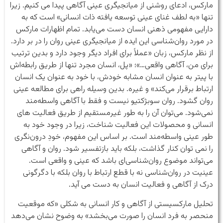
مارکس، ادعای روشنی از میانجیگری عینی آگاهی پیدا می کنیم. زیرا
تنها «به لطف غنای عینی توسعه یافته ذات انسانی» است که به
دارایی مفهومی ذهنی انسان دست می‌یابد. تمام اظهارات مارکس
در مورد روان‌شناسی این ایده از میانجیگری عینی روان را در بر دارد.
از نظر مارکس، زبان «عملاً برای افراد دیگر وجود دارد و بدین ترتیب
برای من، آگاهی واقعی…»؛ «پل، انسان مجرد تنها از طریق رابطه‌اش
با پیتر به عنوان انسان مشابه خودش، با خود به عنوان یک انسان
ارتباط برقرار می‌کند» و غیره. بدین وسیله راهی برای مطالعه عینی
روان گشود. روان سوبژکتیو نیست و فقط با آگاهی واسطه‌مند
نمی‌شود. می‌توان آن را به طور غیرمستقیم از طریق فعالیت های
انسانی و محصولات این فعالیت شناخت، زیرا در وجود خود به
طور عینی واسطه‌مند است. بر اساس این مفهوم، خودِ درون‌نگری
را نمی توان کنار گذاشت، بلکه باید بازتفسیر شود. روان و آگاهی
می‌تواند موضوع روان‌شناسی‌ای باشد که عینی و واقعی است.
عینیت در روان‌شناسی نه با قطع ارتباط با روان بلکه با دگرگونی
درک از آگاهی و فعالیت انسان به دست می آید.
تحلیل مارکسیستی از آگاهی و کار انسانی به شکلی «که موقعیت
منحصر به فرد انسان را صورت می‌بخشد» به وضوح نشان می‌دهد