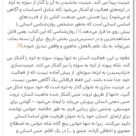
عینیت پیدا می کند، عینیت بخشیدن به آن یا گذار از سوژه به ابژه
در ابژه‌های فعالیت او آشکار می‌شود (که شامل احساسات و آگاهی
او می‌شود)، زیرا هستی عینی صنعت، کتابی باز از قدرت‌های
اساسی انسانی است که به‌طور مشخص روان‌شناسی انسانی را
پیش روی ما قرار می‌دهد.
[۸]
روان‌شناسی که این کتاب، یعنی قابل
مشاهده‌ترین و در دسترس‌ترین بخش تاریخ، برای آن بسته بماند،
نمی‌تواند به یک علم بالفعل، ماهوی و واقعی تبدیل شود».
[۹]
علاوه بر این، فعالیت انسان نه تنها پیوند سوژه به ابژه را آشکار می
کند، بلکه پیوند از ابژه به سوژه را نیز آشکار می کند. عینیت‌سازی
«ترادیسیدن به ابژه» سوژه‌ای از پیش آماده نیست که از فعالیت
خود جدا شده باشد. این فقط فرافکنی یک آگاهی معین نیست.
در عینیت سازی به عنوان گذار به ابژه است که خود سوژه شکل می
گیرد. «تنها از طریق ثروت عینی آشکار شده ماهیت انسان، ثروت
حس ذهنی انسانی پرورش می‌یابد یا ایجاد می‌شود – گوشی برای
موسیقی، چشمی برای زیبایی فرم، به طور خلاصه، حواسی توانمند
برای ارضای انسان، خود را به عنوان ظرفیت های اساسا انسانی
تایید می‌کنند. زیرا نه تنها حواس پنج گانه بلکه حواس به اصطلاح
معنوی و اخلاقی (اراده، عشق و …) در یک کلام، حس انسانی و