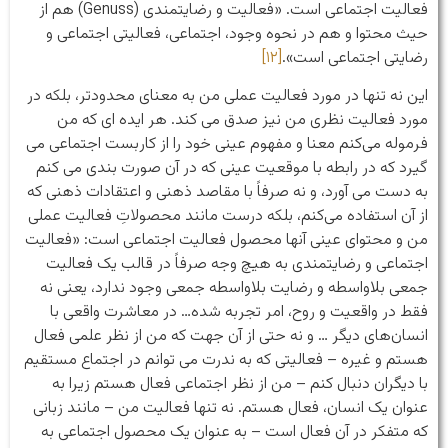
فعالیت اجتماعی است. «فعالیت و رضایتمندی (Genuss) هم از
حیث محتوا و هم در نحوه وجود، اجتماعی، فعالیتی اجتماعی و
رضایتی اجتماعی است».
[۱۲]
این نه تنها در مورد فعالیت عملی من به معنای محدودتر، بلکه در
مورد فعالیت نظری من نیز صدق می کند. هر ایده ای که من
فرموله می‌کنم معنا و مفهوم عینی خود را از کاربست اجتماعی می
گیرد که در رابطه با موقعیت عینی که در آن صورت بندی می کنم
به دست می آورد، و نه صرفاً با مقاصد ذهنی و اعتقادات ذهنی که
از آن استفاده می‌کنم، بلکه درست مانند محصولاتِ فعالیت عملی
من و محتوای عینی آنها محصول فعالیت اجتماعی است: «فعالیت
اجتماعی و رضایتمندی به هیچ وجه صرفاً در قالب یک فعالیت
جمعی بلاواسطه و رضایت بلاواسطه جمعی وجود ندارد، یعنی نه
فقط در واقعیت و روح، امر تجربه شده… در معاشرت واقعی با
انسان‌های دیگر … و نه حتی از آن جهت که من از نظر علمی فعال
هستم و غیره – فعالیتی که به ندرت می توانم در اجتماع مستقیم
با دیگران دنبال کنم – من از نظر اجتماعی فعال هستم زیرا به
عنوان یک انسان، فعال هستم. نه تنها فعالیت من – مانند زبانی
که متفکر در آن فعال است – به عنوان یک محصول اجتماعی به