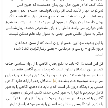
شک کند، اما در عین حال این بدان معناست که هیچ کس
نمی‌تواند آنها را تأیید کند. اگر روان بلاواسطه است و بدون هیچ
واسطه‌ای عینی داده شده است، هیچ هدفی برای مناقشه برانگیز
بودن داده‌های درون‌نگر در مورد آن وجود ندارد. نه سوژه و نه هیچ
ناظر دیگری نمی‌توانند دانش را از باور تشخیص دهند. روان‌شناسی
دیگر به عنوان دانش عینی، یعنی به عنوان یک علم ممکن نیست.
با این وجود، تنها این تصور از روان است که از سوی مخالفان
درون‌نگری – روسی و آمریکایی – یعنی رفتارگرایان اتخاذ شده
است.
کل این استدلال که باید به نفع رفتار، آگاهی را از روان‌شناسی حذف
کرد، بر این استدلال استوار است که پدیده های آگاهی فقط در
دسترس سوژه هستند و در «معرض تأیید عینی نیستند و بنابراین
نمی‌توانند موضوع علم باشند».
[۵]
استدلال رفتارگرایانه علیه آگاهی
مبتنی بر دیدگاه درون‌نگر است که یا باید داده‌های آگاهی را به طور
کامل بپذیریم یا آنها را به طور کامل حذف کنیم. نمی‌توان مفهوم
آگاهی را تغییر داد. بر اساس این درک درون‌نگر از روان، رفتارگرایی
با ترکیب ایده‌آلیسم و مکانیزم، انسان را به مجموعه پاسخ‌هایش