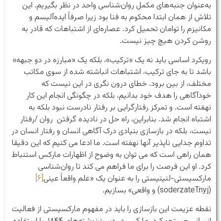
به‌عنوان جنبه‌های مکمل روان‌شناسی واحد در نظر بگیریم. این
تلاش از همان ابتدا محکوم به فنا بود زیرا صرفاً ایده‌آلیسم و
مکانیزم را توامان تحمیل کرد. عصاره‌ای از اشتباهات که قادر به
روشن کردن هیچ چیز نیست.
رویکرد اساسی باید نه یک «ترکیب»، بلکه یک «مبارزه در دو جبهه»
باشد تا به جای ترکیب، اشتباهات انباشته شده از سوی مکاتب
مختلف، از بین برود. خطای درون نگری در این نیست که
خودآگاهی را هدف خود بدانیم، بلکه در چگونگی انجام این کار
نهفته است. و تمرکز رفتارگرایی بر رفتار نادرست نبود بلکه به
اشتباه انجام شد. بنابراین، راه حل در نادیده گرفتن روان /رفتار
نیست، بلکه در بازسازی بنیادی درک آگاهی انسان و رفتار انسان در
تداوم جدایی ناپذیر آنها نهفته است. ما ادعا می کنیم که این دقیقا
همان راهی است که می توان به وضوح از اظهارات مارکس استنباط
کرد. او این فرصت را برای ما فراهم می کند تا روان‌شناسی
مارکسیستی-لنینیستی را به عنوان یک «علم واقعاً عینی
[۶]
(soderzateTnyj) و واقعی» بسازیم.
نقطه عزیمت این بازسازی را باید در مفهوم مارکسیستی از فعالیت