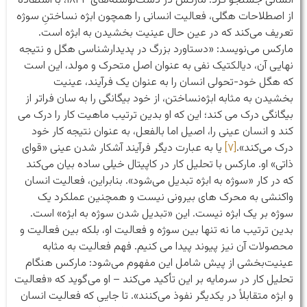
انسانی جستجو کرد. مارکس در دست‌نوشته‌های ۱۸۴۴، با استفاده
از اصطلاحات هگلی، فعالیت انسانی را همچون ابژه نساختنِ سوژه
تعریف می‌کند که در عین حال عینیت بخشیدن به ابژه است.
مارکس می‌نویسد: «دستاورد بزرگ در پدیدارشناسی هگل و نتیجه
نهایی آن، دیالکتیک نفی به عنوان اصل متحرک و مولد، این است
که هگل خود-تحولی انسان را به عنوان یک فرآیند، عینیت
بخشیدن به مثابه ابژه‌نساختن، از خود بیگانگی را به سان فراتر از
بیگانگی درک می کند؛ این که او بدین ترتیب ماهیت کار را درک می
کند و انسان عینی را، اصیل اما بالفعل، به عنوان نتیجه کار خود
درک می‌کند».
[۷]
یا به عبارت دیگر فرآیند آشکار شدن عینی «قوای
ذاتی» او. مارکس با تحلیل کار در کاپیتال خیلی ساده بیان می‌کند
که در کار «سوژه به ابژه تبدیل می‌شود». بنابراین، فعالیت انسان
واکنشی به محرک های بیرونی نیست و همچنین عملکرد یک
سوژه بر یک ابژه نیست. این «تبدیل شدن سوژه به ابژه» است.
بدین ترتیب ما نه تنها بین سوژه و فعالیت او، بلکه بین فعالیت و
محصولات آن نیز پیوند پیدا می کنیم. فهم فعالیت به مثابه
عینیت‌‌بخشی از پیش شامل این مفهوم می‌شود: مارکس هنگام
تحلیل کار در سرمایه بر این تأکید می‌کند – او می‌گوید که «فعالیت
و ابژه متقابلاً در یکدیگر نفوذ می‌کنند». تا جایی که فعالیت انسان