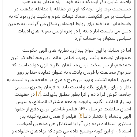
یافت. شایان ذکر ایت که دانته خود از باورمندان به مذهب
مسیجیت بود. ولی آنچه که او را در مقابله با مداخله مذهب در
سیاست بر می انگیخت، همانا تبعات شوم و نکبت باری بود که به
واسطه این مداخله برای روابط اجتماعی شکل می گرفت. به همین
دلیل می بایست آثار دانته را در زمره اولین نمونه های ادبیات
سیاسی سکولار به حساب آورد.
اما در مقابله با این امواج بیداری، نظریه های الهی حکومت
همچنان توسعه یافت. روبرت فیلمر، عالم الهی محافظه کار قرن
هفدهم، از سر سخت ترین مدافعان نظریه الهی دولت است که
هر نوع مخالفت با فرمان پادشاه به عنوان نمایده خدا بر روی
زمین را مایه تشتت و پیدایی هرج و مرج در جامعه می دانست. به
نظر او برای برقراری نظم و امنیت باید به فرمان رهبری سیاسی
جامعه گوش فرا داده و آنرا بطور مطلق پذیرفت.
[7]
در حقیقت،
پس از انقلاب انگلیس، ایجاد جامعه مشترک المنافع، و سپس
احیای سلطنت در سال ١۶۶٠، فیلمر شاخص ترین دفاع از حقوق
الهی پادشاه را انتشار داد.
[8]
فیلمر از همان نظریه کهنه پدر
سالاری استفاده برده ولی آنرا با استدلال هی مذهبی آمیخت.
استدلال او این کونه توضیح داده می شود که نهادهای خانواده و