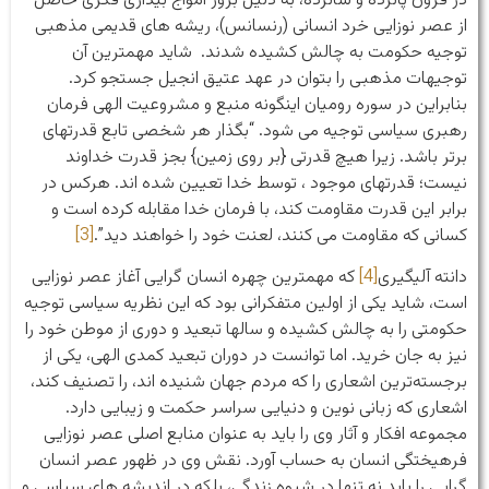
در قرون پانزده و شانزده، به دلیل بروز امواج بیداری فکری حاصل
از عصر نوزایی خرد انسانی (رنسانس)، ریشه های قدیمی مذهبی
توجیه حکومت به چالش کشیده شدند. شاید مهمترین آن
توجیهات مذهبی را بتوان در عهد عتیق انجیل جستجو کرد.
بنابراین در سوره رومیان اینگونه منبع و مشروعیت الهی فرمان
رهبری سیاسی توجیه می شود. “بگذار هر شخصی تابع قدرتهای
برتر باشد. زیرا هیچ قدرتی {بر روی زمین} بجز قدرت خداوند
نیست؛ قدرتهای موجود ، توسط خدا تعیین شده اند. هرکس در
برابر این قدرت مقاومت کند، با فرمان خدا مقابله کرده است و
کسانی که مقاومت می کنند، لعنت خود را خواهند دید”.
[3]
دانته آلیگیری
[4]
که مهمترین چهره انسان گرایی آغاز عصر نوزایی
است، شاید یکی از اولین متفکرانی بود که این نظریه سیاسی توجیه
حکومتی را به چالش کشیده و سالها تبعید و دوری از موطن خود را
نیز به جان خرید. اما توانست در دوران تبعید کمدی الهی، یکی از
برجسته‌ترین اشعاری را که مردم جهان شنیده اند، را تصنیف کند،
اشعاری که زبانی نوین و دنیایی سراسر حکمت و زیبایی دارد.
مجموعه افکار و آثار وی را باید به عنوان منابع اصلی عصر نوزایی
فرهیختگی انسان به حساب آورد. نقش وی در ظهور عصر انسان
گرایی را باید نه تنها در شیوه زندگی، بلکه در اندیشه های سیاسی و