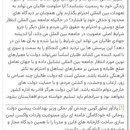
زندگی خود به رسمیت بشناسد؟ آیا حکومت طالبان می تواند به
تعهدات بین المللی احترام بگذارند ولی همچنان بر دیدگاه های
محدود و حذفی خود پا فشارد؟ در حالیکه جامعه بین المللی انتظار
صلح دوستی و احترام به حقوق ذاتی مردم و ملل دیگر را جزو
شرایط اصلی عضویت در جامعه بین الملل می داند، آیا اندیشه
جهادی طالبان می تواند این شرایط را پذیرا شده و به آن ها تن در
دهد؟ این پرسش ها بی تردید ذهن کنجکاو را به سمت و سوی ی
نا امید کننده می کشاند طلبان اساساً نمی‌تواند دولت با معیارهای
نوین مورد انتظار جامعه بین المللی تشکیل داده و با جهان تعامل
صلح طلبانه و مبتنی بر معیارهای تساهل و احترام به تکثر
فرهنگی داشته باشد. ممکن است که دولت طالبان چند صباحی با
زور، ارعاب و وحشت، و کشتن مردم، و با حمایت دولت های
خارجی دوام داشته باشد. اما این دولت هرگز قادر به اداره کشور
نخواهد بود و سرانجام باید تسلیم خواسته مردم افغانستان بشود.
[1]
یادآور تملق گویی چندش آور نمکی وزیر بهداشت پیشین دولت
روحانی که خودکامگی خامنه ای برای ممنوعیت واردات واکسن ایمن
سازی ساخت کارخانه های فایزر و مدرنا را با همین دیدگاه مجاز و
مشروع و نیز الزام آور می دانست.