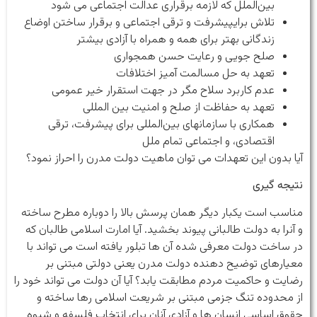
بین‌الملل که لازمه برقراری عدالت اجتماعی می شود
تلاش برایپیشرفت و ترقی اجتماعی و برقرار ساختن اوضاع
زندگانی بهتر برای همه و همراه با آزادی بیشتر
صلح جویی و رعایت حسن همجواری
تعهد به حل مسالمت آمیز اختلافات
عدم کاربرد سلاح مگر در جهت استقرار خیر عمومی
تعهد به حفاظت از صلح و امنیت بین المللی
همکاری با سازمانهای بین‌المللی برای پیشرفت، ترقی
اقتصادی، و اجتماعی تمام ملل
آیا بدون این تعهدات می توان ماهیت دولت مدرن را احراز نمود؟
نتیجه گیری
مناسب است یکبار دیگر همان پرسش بالا را دوباره مطرح ساخته
و آنرا به دولت طالبانی پیوند بخشید. آیا امارت اسلامی طالبان که
در ساخت دولت معرفی شده آن ها تبلور یافته است می تواند با
معیارهای توضیح دهنده دولت مدرن یعنی دولتی مبتنی بر
رضایت و حاکمیت مردم مطابقت یابد؟ آیا آن دولت می تواند خود را
از محدوده تنگ جزمی مبتنی بر شریعت اسلامی رها ساخته و
حقوق اساسی انسان ها و آزادی آنان برای انتخاب فلسفه و شیوه