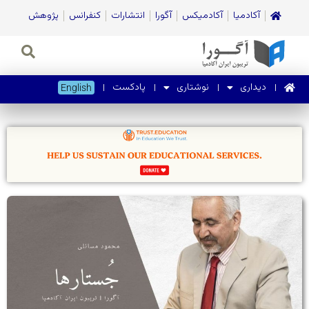
آکادمیا
آکادمیکس
آگورا
انتشارات
کنفرانس
پژوهش
دیداری
نوشتاری
پادکست
English