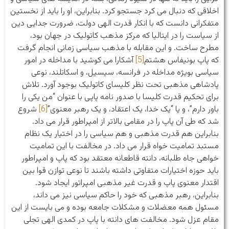
اخلاقی که دنبال می کرد جستجو کرد. بنابراین، او را باید از نخستین
متفکرانی دانست که با انکار قدرت الهی دولت، ضرورت جدایی دین
از سیاست را در ایتالیا که مرکز مذهب کاتولیک در جهان بود،
مطرح ساخت. و این مقابله با مذهب سیاسی زمانی انجام گرفت
که پاپ بونیفاس هشتم
[5]
آشکارا می کوشید با مداخله در امور
سیاسی بویژه مداخله در فرانسه، سیسیل، و اسکاتلند، نوعی
پادشاهی مذهبی تحت نظر کلیسای کاتولیک بوجود آورد. تلاش
برای تحکیم قدرت کلیسا با صدور نامه پاپی با عنوان “من یکی را
باور دارم”، و یا “یک خدا، یک اعتقاد، و یک رهبر معنوی”
[6]
شروع
شد که طی آن پاپ را در مقامی بالاتر از امپراطور قرار می داد.
بنابراین هم قدرت مذهبی و هم سیاسی را در اختیار یک نظام
مستبد تمامیت خواه قرار می داد. در مخالفت با این تمامیت
خواهی جاه طلبانه، دانته قاطعانه معتقد بود كه پاپ و امپراطور
باید حوزه اختیارات متفاوتی داشته باشند تا نوعی توازن قوا بین
اقتدار معنوی پاپ و قدرت غیر مذهبی امپراتور ایجاد شود.
بنابراین، رهبر مذهبی که خود را حاکم سیاسی نیز می داند،
مسئول همه معضلات و مشکلات جامعه بوده و می بایست از این
مقام عزل شود. مخالفت های دانته با پاپ در کمدی الهی تجلی