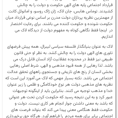
قرارداد اجتماعی پایه های الهی حکومت و دولت را به چالش
کشیدند. توماس هابس، جان لاک، ژان ژاک روسو، و امانوئل کانت
از مهمترین نظریه پردازان دولت مدرن بر اساس نوعی قرارداد میان
حکومت شونده و حکومت کننده می باشند. برای رعایت اختصار
در اینجا فقط نگاهی کوتاه به مفهوم دولت از دیدگاه لاک می
اندازیم.
لاک به عنوان بنیانگذار فلسفه سیاسی لیبرال، همه پیش فرضهای
تئوری های الهی دولت را به چالش کشد. به نظر او حتی قانون
طبیعی نیز فقط در محدوده عقلانیت آزاد انسان قابل درک می
باشد. لذا رهایی از همه قیود مذهبی و الهی، شرط اصلی رهایی
بخشی انسان از رنج های تاریخی و جستجوی راههای تحقق عدالت
اجتماعی می باشد. نکته بسیار مهمی که لاک می آموزد این است که
نظریه های مذهبی دولت هر نوع خودکامگی و ظلمی را زیر عنوان
خدا و مذهب توجیه می کنند. بنابراین باید از اینگونه توجیهات
عبور کرد و به این نتیجه رسید که حکومت کردن تحت هر عنوانی
که باشد به معنی داشتن جوار انجام هر کاری نیست. دولت و
حکومت فقط هنگامی معنی پیدا می کند که بتواند فرصت های
اجتماعی برابر برای همه مردم را فراهم آورد. هرگاه حق برخورداری