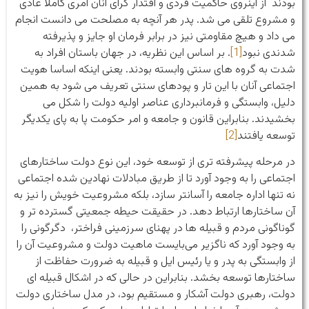
بودند از اینروی حاکمیت فردی و اقتدار گرای آنان امری کاملا عادی
و مشروع تلقی می شد. پدر هر آنچه به مصلحت می دانست انجام
می داد و هیچ مقاومتی نیز در برابر فرمان او جایز و پذیرفته
شدندی نبود
[1]
. بر اساس این نظریه، در جهان باستان افراد به
شدت به گروه های سنتی وابسته بودند. یعنی اینکه اساسا هویت
اجتماعی آنان با این تار و پودهای سنتی تعریف می شود به همین
دلیل، وابستگی و فرمانبرداری عناصر اولیه دولت را شکل می
بخشیدند. بنابراین قانون و جامعه و امر حکومت پا به پای یکدیگر
توسعه یافتند
[2]
در مرحله پیشرفته تری از توسعه خود، این نوع دولت ساختارهای
اجتماعی را به وجود آورد تا از طریق مبادلات نهادین شده اجتماعی
نه تنها اداره جامعه را آسانتر سازد، بلکه مشروعیت خویش را نیز به
آن ساختارها ارتباط دهد. در حقیقت حیطه جمعیتی گسترده تر و
گوناگونی مردم و قبیله ها در پهنای سرزمینی فراختر، دگرگونی را
به وجود آورد که ناگزیر می‌بایست ماهیت دولت و مشروعیت آن را
از وابستگی به پدر و یا رئیس ایل و قبیله به ضرورت حفاظت از
ساختارها توسعه بخشد. بنابراین در حالی که در اشکال قبیله ای
دولت، رهبری دولت آشکار و مستقیم بود، در مدل ساختاری دولت