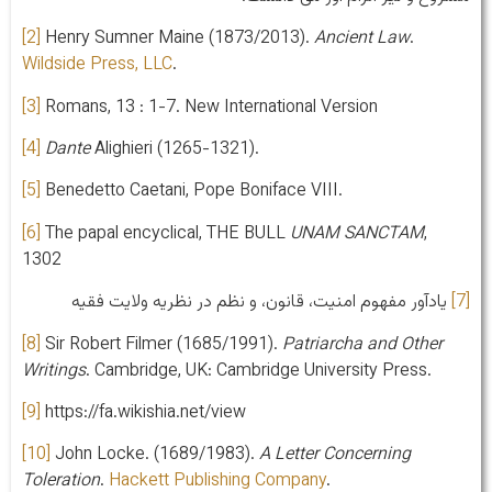
[2]
Henry Sumner Maine (1873/2013).
Ancient Law
.
Wildside Press, LLC
.
[3]
Romans, 13 : 1-7. New International Version
[4]
Dante
Alighieri (1265-1321).
[5]
Benedetto Caetani, Pope Boniface VIII.
[6]
The papal encyclical, THE BULL
UNAM SANCTAM
,
1302
[7]
یادآور مفهوم امنیت، قانون، و نظم در نظریه ولایت فقیه
[8]
Sir Robert Filmer (1685/1991).
Patriarcha and Other
Writings
. Cambridge, UK: Cambridge University Press.
[9]
https://fa.wikishia.net/view
[10]
John Locke. (1689/1983).
A Letter Concerning
Toleration
.
Hackett Publishing Company
.