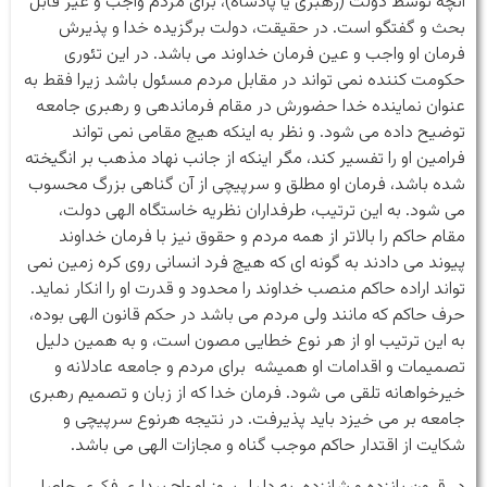
آنچه توسط دولت (رهبری یا پادشاه)، برای مردم واجب و غیر قابل
بحث و گفتگو است. در حقیقت، دولت برگزیده خدا و پذیرش
فرمان او واجب و عین فرمان خداوند می باشد. در این تئوری
حکومت کننده نمی تواند در مقابل مردم مسئول باشد زیرا فقط به
عنوان نماینده خدا حضورش در مقام فرماندهی و رهبری جامعه
توضیح داده می شود. و نظر به اینکه هیچ مقامی نمی تواند
فرامین او را تفسیر کند، مگر اینکه از جانب نهاد مذهب بر انگیخته
شده باشد، فرمان او مطلق و سرپیچی از آن گناهی بزرگ محسوب
می شود. به این ترتیب، طرفداران نظریه خاستگاه الهی دولت،
مقام حاکم را بالاتر از همه مردم و حقوق نیز با فرمان خداوند
پیوند می دادند به گونه ای که هیچ فرد انسانی روی کره زمین نمی
تواند اراده حاکم منصب خداوند را محدود و قدرت او را انکار نماید.
حرف حاکم که مانند ولی مردم می باشد در حکم قانون الهی بوده،
به این ترتیب او از هر نوع خطایی مصون است، و به همین دلیل
تصمیمات و اقدامات او همیشه برای مردم و جامعه عادلانه و
خیرخواهانه تلقی می شود. فرمان خدا که از زبان و تصمیم رهبری
جامعه بر می خیزد باید پذیرفت. در نتیجه هرنوع سرپیچی و
شکایت از اقتدار حاکم موجب گناه و مجازات الهی می باشد.