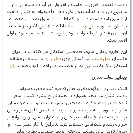
دومین نکته در ضرورت اطاعت از امر ولی در آیه یاد شده در این
موضوع قرار دارد که آیه بدون تکرار فعل «أطیعوا»، به دنبال اطاعت
از الرسول آمده است و از آنجا که اطاعت از رسول به دلیل معصوم‌
بودنش‌، به‌طور مطلق
واجب
است، اطاعت از اولی الأمر نیز همانند
آن، بدون قید و شرط خواهد بود و این، نشان از معصوم‌ بودن اولی
الأمر است.
این نظریه پردازان شیعه همچنین استدلال می کنند که در میان
مفسران
اهل سنت
نیز کسانی چون
فخر رازی‌
با استدلالی مشابه
استدلال بالا، دلالت این آیه بر عصمت اولی الامر را پذیرفته‌اند.
[9]
پیدایی دولت مدرن
اندک دقتی در اینگونه نظریه های توجیه کننده قدرت سیاسی
دولت، نشان می دهد همواره در همه تاریخ بشری کسانی سعی
کرده اند بر اندام حکومت مذهبی لباس عافیت پو شانده و انسان
ها را از حقوق اولیه خود محروم سازند. به همین دلیل همواره می
توان در همه تاریخ مذاهب نهادین را به عنوان اصلی ترین موانع بر
سر راه رشد و شکوفایی جستجو کرد. بنابراین با آغاز عصر مدرن و
شروع تلاش برای عقلایی ساختن روابط اجتماعی، نظریه های