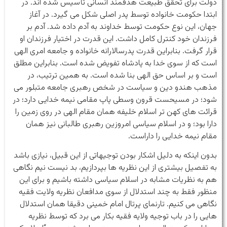
دولت برای تحقق طبیعت هدفمند انسانی تأسیس شده اند. در
ابتدا حکومت خانواده توسط پدر اصلی شکل می گیرد. در آغاز
جهان، این نوع حکومت توسط خداوند به آدم داده شد. آدم بر
فرزندان خود کنترل کامل داشت. این قدرت در اختیار فرزندان او
قرار گرفت. بنابراین قدرت پدرسالارانه خانواده و جامعه امری الهی
است که از سوی خدا به پادشاه تفویض شده است. بنابراین مطلق
است و بر اساس حق الهی بنا شده است. به همین ترتیب، در
مذهب هندو دین و سیاست در شخص رهبری جامعه متبلور می
شود؛ در مسیحست قرون وسطی پاپ مقامی نیمه خدایی دارد؛ در
قرائت های کهن تر اسلام خلیفه همان مقام الهی در روی زمین را
دارا بود؛ و در اسلام سیاسی امروزین رهبری طالبانی نیز همان
مقام نیمه خدایی را داراست.
بدون اینکه به دلیل اشکار بودن توجیهاتی از این قبیل، نیازی باشد
به تفصیل بیشتری از این نظریه ها بپردازیم، بد نیست نیم نگاهی
هم به نظریات مشابه در اسلام سیاسی داشته باشیم و برای این
منظور فقط به چند استدلال از سوی مدافعان نظریه ولایت فقیه
نگاهی می کنیم. تارنمای پرتال امام خمینی دقیقا همان استدلال
هایی را در باب توجیه ولایه فقیه بکار می برد که توسط نظریه