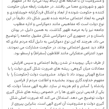
و مشروعیت آن با ضابطه های ارتباط پیدا می‌کرد که در مفهوم
شهر و شهروندی معنا می یافتند. در حقیقت رابطه میان حکومت
کننده و حکومت شونده از ابعاد و اشکال فردگرایانه خویشاوندی و
قومی به ابعاد اجتماعی ساخته شده تغییر شکل داد. دقیقاً در این
نوع دولت است که مفاهیمی مانند دموکراسی و اداره مطلوب
جامعه نیز پا به عرصه ظهور گذاشت. به همین دلیل، در یونان
باستان و در جمهوری آتن دموکراسی شکل مقبول جامعه را توضیح
می داد، هرچند که این نوع دموکراسی به دلیل آنکه مردم عادی که
فاقد دید عمیق اجتماعی بودند، در حکومت مشارکت می نمودند،
مورد اعتراض متفکرانی مانند افلاطون (سقراط) و ارسطو بود.
از طرف دیگر، پیچیده تر شدن روابط اجتماعی و سپس افزایش
معادلات میان گروهی، ریشه های ضرورت شکل گیری دولت را با
منابع الهیاتی پیوند داد تا بتواند مشروعیت دولت (حکومت) را با
مفهوم خداوندگاری پیوند بخشیده و اطاعت مردم از فرامین
پادشاه را آسانتر و کم هزینه تر سازد. نظریه الهی منشأ دولت، که
یکی از قدیمی ترین تئوری ها را در خصوص ریشه های شکل گیری
دولت توضیح می دهد، استدلال می کند که ضرورت اصلی شکل
گیری دولت و مشروعیت آن امری الهی است. بنابراین پیروی از