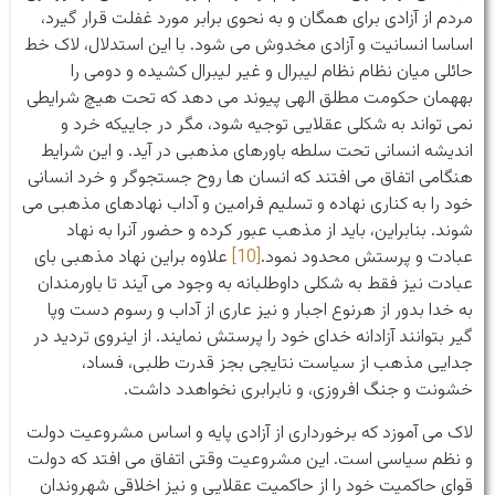
مردم از آزادی برای همگان و به نحوی برابر مورد غفلت قرار گیرد،
اساسا انسانیت و آزادی مخدوش می شود. با این استدلال، لاک خط
حائلی میان نظام نظام لیبرال و غیر لیبرال کشیده و دومی را
بههمان حکومت مطلق الهی پیوند می دهد که تحت هیچ شرایطی
نمی تواند به شکلی عقلایی توجیه شود، مگر در جاییکه خرد و
اندیشه انسانی تحت سلطه باورهای مذهبی در آید. و این شرایط
هنگامی اتفاق می افتند که انسان ها روح جستجوگر و خرد انسانی
خود را به کناری نهاده و تسلیم فرامین و آداب نهادهای مذهبی می
شوند. بنابراین، باید از مذهب عبور کرده و حضور آنرا به نهاد
عبادت و پرستش محدود نمود.
[10]
علاوه براین نهاد مذهبی بای
عبادت نیز فقط به شکلی داوطلبانه به وجود می آیند تا باورمندان
به خدا بدور از هرنوع اجبار و نیز عاری از آداب و رسوم دست وپا
گیر بتوانند آزادانه خدای خود را پرستش نمایند. از اینروی تردید در
جدایی مذهب از سیاست نتایجی بجز قدرت طلبی، فساد،
خشونت و جنگ افروزی، و نابرابری نخواهدد داشت.
لاک می آموزد که برخورداری از آزادی پایه و اساس مشروعیت دولت
و نظم سیاسی است. این مشروعیت وقتی اتفاق می افتد که دولت
قوای حاکمیت خود را از حاکمیت عقلایی و نیز اخلاقی شهروندان