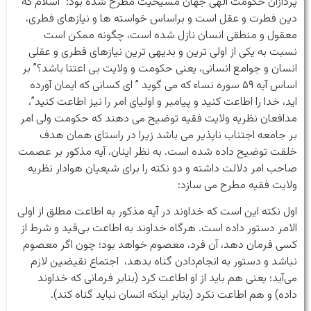
پردازان حکومت الهی جهان مسیحیت مطرح شده بود: “اسلام که
دین فطرت و عقل است و براساس خواسته ها و نیازهای فطری،
معقول و منطقی انسان نازل شده است، چگونه ممکن است
نسبت به یکی از اولی ترین و بدیهی ترین نیازهای فطری و عقلی
انسان و جوامع انسانی، یعنی حکومت و ولایت بی اعتنا باشد؟” بر
اساس آیه ۵٩ سوره نساء که می گوید ” ای کسانی که ایمان آورده
اید، خدا را اطاعت کنید و پیامبر و اولیای امر را نیز اطاعت کنید”،
مدافعان نظریه ولایت فقیه توضیح می دهند که حکومت ولی امر
بر جامعه اجتناب ناپذیر می باشد زیرا در راستای همان هدف
خلقت توضیح داده شده است. به نظر اینان، آیه مذکور بر عصمت
صاحب امر دلالت داشته و دو نکته را برای شیعیان هوادار نظریه
ولایت فقیه مطرح می سازد:
اول نکته این است که خداوند در آیه مذکور به اطاعت مطلق از اولی
الامر دستور داده است. هرگاه خداوند به اطاعت بی‌قید و شرط از
کسی فرمان دهد، آن فرد، معصوم خواهد بود؛ چون اگر معصوم
نباشد و دستور به انجام‌دادن گناه بدهد، اجتماع نقیضین لازم
می‌آید؛ یعنی هم باید از او اطاعت کرد (بنابر فرمانی که خداوند
داده) و هم اطاعت نکرد (بنابر اینکه انسان نباید گناه کند).