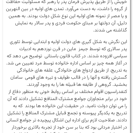
خویش را از طریق پذیرش فرمان پدر یا رهبر که مسئولیت حفاظت
از گروه را داشت، به دست می‌آورد. تمدن های اولیه در بین النهرین
و یا مصر از نمونه های اولیه این نوع شکل دولت بودند. به همین
دلیل، آن دولتها بر مبنای حکومت فردی و پدر سالار به نمایش
گذاشته می شدند.
این نگرش به شکل گیری های دولت اولیه و ابتدایی توسط تئوری
پدر سالاری که توسط جیمز ماین در قرن نوزدهم به ادبیات
سیاسی افزوده شدند. در کتاب قانون باستانی توضیح می دهد که
در آغاز همه چیز بر اساس اداره خانواده توسط مرد تعیین می شد.
به تدریج، از طریق ازدواج های خانوادگی، علقه های خانوادگی
گسترش یافته و آنها را در قالب طوایف و تیره های قومی سامان
بخشید. گروهی از طایفه ها قبیله ها را به وجود آوردند.
کنفدراسیون اقوام مختلف بر اساس روابط خونی به منظور دفاع از
خود در برابر متجاوزان جوامع مشترک المنافع تشکیل دادند که آن
را می توان دولت نامید. در حقیقت این خانواده ها بودند که به
تدریج به یکدیگر پیوسته و تجمع قبایل مشترک المنافع را تشکیل
دادند. صلاحیت لازم برای اداره این اشکال پیچیده تر جوامع انسانی
در اختیار مردانی بود که بنا بر سن خود از تجربه بالاتری برخوردار