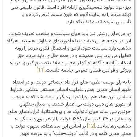
حفظ جامعه بسامان لیبرال قانون ناظر بر روابط اجتماعی و مردم
نیز خود مولود تصمیم­گیری آزادانه افراد است. قانون طبیعی نمی
تواند مردم را به رعایت آنچه که خوئ مسلم فرض کرده و یا
تأسیس نموده اند، مکلف نگه دارد.
ج: مرزهای روشنی نیز باید میان سیاست و مذهب تعریف شوند.
این در حیطه هایی متفاوت با مأموریتهای متفاوتی هستند. هرگاه
مذهب وارد سیاست شود، آزادی و استقلال فکری مردم را روبه
تحلیل می برد. پس همیشه و در همه حال چ: باید مردم حق
انتخاب آزادانه و آگاهانه آنها را معیار و ملاک تصمیم گیریها درباره
ویژگی و قوانین فضای عمومی جامعه دانست.
[11]
پا به پای توسعه نظریه های قرار داد اجتماعی دولت، و در امتداد
ظهور انسان مدرن، بعنی عاملیت انسانی مستقل عقلایی، شرایط
سیاسی قرن هفدهم اروپا تحولی دیگر را باعث شد که به موجب
آن تئوری های دینی دولت بی اعتبار شدند. به دنبال جنگهای
خونین سی ساله میان کاتولیک ها و پروتستانها، قراردادهای صلح
وستفالی در ٢۴ اکتبر سال ١۶۴۸، دولت را از هر نوع وابستگی به
مذهب رهاساخت.
[12]
بر اساس این معاهدات، مفهوم دولت به
معنی مدرن کلمه و در قالب “دولت-ملت” پا به عرصه ظهور