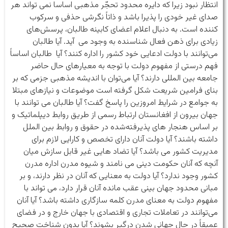
انتظار نبود زیرا که دایره محدود تحجّر مذهبی اساسا نمی تواند هر
صدای غیر خودی را پذیرا باشد و ذاتاً نگرشی حذفی و سرکوب
کننده است. به دنبال اعلام اعضای کابینه طالبان، پرسش‌های
زیادی برای ذهن فعال شناسنده به وجود می آید. آیا طالبان
می‌توانند با دولت ادعایی خود کشور را اداره کنند؟ آیا طالبان اساساً
فهم درستی از مفهوم دولت با توجه به معیارهای حال حاضر
جامعه بین المللی دارند؟ آیا می‌توان با اندیشه مذهبی جزمی که بر
بنای فرامین شریعت شکل گرفته است موضوعات و نیازهای مبتلا
به جوامع در شرایط امروزین را پاسخ گفت؟ آیا طالبان می توانند با
جهان بیرون از افغانستان ارتباط رسمی از طریق روابط دیپلماتیک و
بر اساس هنجار های پذیرفته‌شده در حقوق و روابط بین الملل
داشته باشند؟ آیا دولت آنان دارای تخصص و کارایی لازم برای
مدیریت کشور می باشد؟ آیا تضاد هایی غیر قابل سازش میان
آنچه که آنان حکومت دینی می نامند و شیوه مدرن اداره مدرن
کشور وجود ندارد؟ آیا دولت به معنایی که آنان در نظر دارند، و بر
مبانی محدود جهان بینی عقب مانده آنان قرار دارد، می تواند با
مفهوم دولت به معنای مدرن کلمه سازگاری داشته باشد؟ آیا آنان
می‌توانند در تعاملات تجاری و اقتصادی با جهان خارج و در فضای
عمیقاً در حال جهانی شدن درگیر بشوند؟ آیا بدون شناخت صحیح