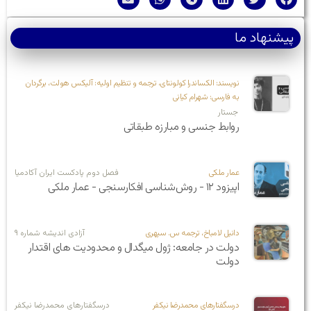
پیشنهاد ما
نویسند: الکساندرا کولونتای، ترجمه و تنظیم اولیه: آلیکس هولت، برگردان
به فارسی: شهرام کیانی
جستار
روابط جنسی و مبارزه طبقاتی
عمار ملکی
فصل دوم پادکست ایران آکادمیا
اپیزود ۱۲ - روش‌شناسی افکارسنجی - عمار ملکی
دانیل لامباخ، ترجمه س. سپهری
آزادی اندیشه شماره ۹
دولت در جامعه:‌ ژول میگدال و محدودیت‌ های اقتدار
دولت
درسگفتارهای محمدرضا نیکفر
درسگفتارهای محمدرضا نیکفر