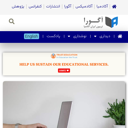
آکادمیا
آکادمیکس
آگورا
انتشارات
کنفرانس
پژوهش
دیداری
نوشتاری
پادکست
English