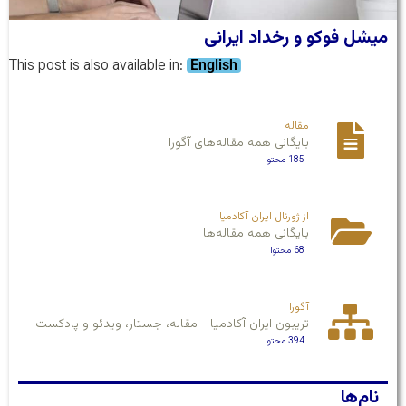
میشل فوکو و رخداد ایرانی
This post is also available in:
English
مقاله
بایگانی همه مقاله‌های آگورا
185 محتوا
از ژورنال ایران آکادمیا
بایگانی همه مقاله‌ها
68 محتوا
آگورا
تریبون ایران آکادمیا - مقاله، جستار، ویدئو و پادکست
394 محتوا
نام‌ها