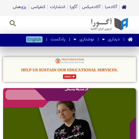
آکادمیا
آکادمیکس
آگورا
انتشارات
کنفرانس
پژوهش
دیداری
نوشتاری
پادکست
English