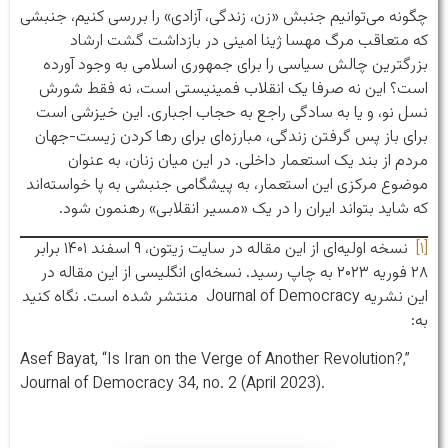
چگونه می‌توانیم جنبش «زن، زندگی، آزادی» را بررسی کنیم، جنبشی
که متعاقب مرگ مهسا ژینا امینی در بازداشت گشت ارشاد
بزرگترین چالش سیاسی را برای جمهوری اسلامی به وجود آورده
است؟ این نه صرفا یک انقلاب فمینیستی است، نه فقط شورش
نسل نو، و یا به سادگی راجع به حجاب اجباری. این خیزشی است
برای باز پس گرفتن زندگی، مبارزه‌ای برای رها کردن زیست-جهان
مردم از بند یک استعمار داخلی. در این میان زنان، به عنوان
موضوع مرکزی این استعمار، به پیشگامی جنبشی به پا خواسته‌اند
که شاید بتواند ایران را در یک «مسیر انقلابی» رهنمون شود.
[۱]
نسخه اولیه‌ای از این مقاله در سایت زیتون، ۹ اسفند ۱۴۰۱ برابر
۲۸ فوریه ۲۰۲۳ به چاپ رسید. نسخه‌ای انگلیسی از این مقاله در
این نشریه Journal of Democracy منتشر شده است. نگاه کنید
به:
Asef Bayat, “Is Iran on the Verge of Another Revolution?,”
Journal of Democracy 34, no. 2 (April 2023).