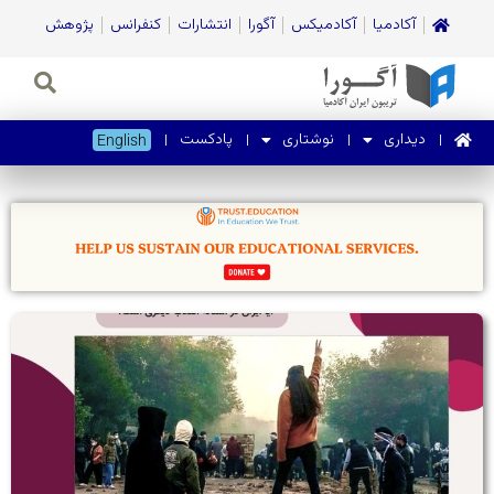
آکادمیا
آکادمیکس
آگورا
انتشارات
کنفرانس
پژوهش
دیداری
نوشتاری
پادکست
English