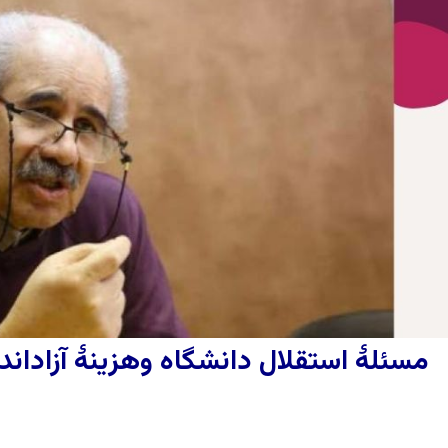
مسئلۀ استقلال دانشگاه وهزینۀ آزاداند