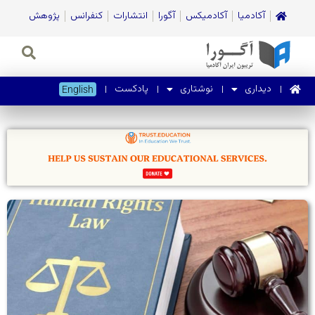
آکادمیا
آکادمیکس
آگورا
انتشارات
کنفرانس
پژوهش
دیداری
نوشتاری
پادکست
English